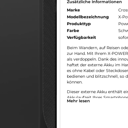
Zusätzliche Informationen
Marke
Cros
Modellbezeichnung
X-Po
Produkttyp
Pow
Farbe
Schw
Verfügbarkeit
sofo
Beim Wandern, auf Reisen oder
zur Hand. Mit Ihrem X-POWER 
als verdoppeln. Dank des innov
haftet der externe Akku im H
es ohne Kabel oder Steckdosen
bedienen und blitzschnell, so
können.
Dieser externe Akku enthält e
Akkulaufzeit Ihres Smartphon
Mehr lesen
Ladestand ganz einfach
ablesen.
Neben der X-LINK-Magnetbefe
ausgestattet, um alle Ihre Gerä