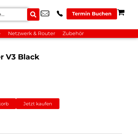
Termin Buchen
e
Netzwerk & Router
Zubehör
r V3 Black
korb
Jetzt kaufen