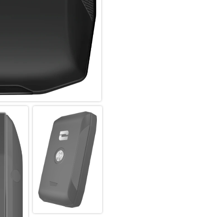
X-LINK- Technologie verfügen
oder den USB-Typ-C-Anschlus
werden. Laden Sie Ihren X-PO
Energiequelle auf.
Die Energiereserve liefert eine
Aufladung durch wie ein Netz-
Aufladung schnell mit 98% übe
Mit den doppelten magnetische
und Rückseite des X-POWER int
POWER sofort und ganz einfac
Ladezubehör-Ökosystem komp