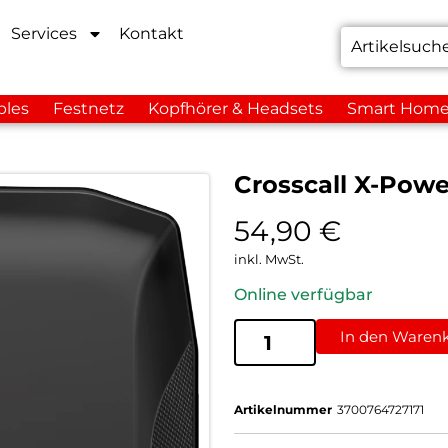
Services
Kontakt
bles
Festnetz
Kopfhörer & Headsets
Smart Hom
Crosscall X-Powe
54,90
€
inkl. MwSt.
Online verfügbar
In den Waren
Artikelnummer
3700764727171