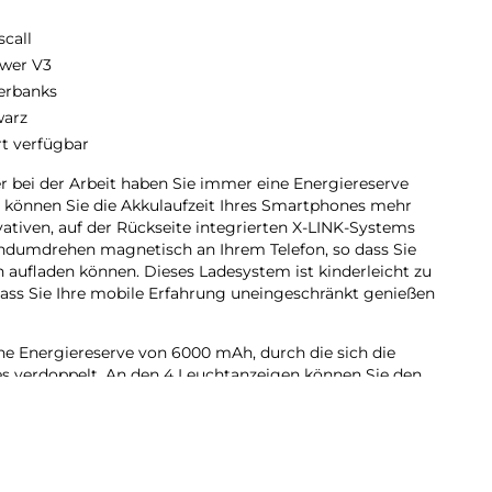
scall
wer V3
erbanks
arz
rt verfügbar
 bei der Arbeit haben Sie immer eine Energiereserve
können Sie die Akkulaufzeit Ihres Smartphones mehr
ativen, auf der Rückseite integrierten X-LINK-Systems
andumdrehen magnetisch an Ihrem Telefon, so dass Sie
 aufladen können. Dieses Ladesystem ist kinderleicht zu
 dass Sie Ihre mobile Erfahrung uneingeschränkt genießen
ine Energiereserve von 6000 mAh, durch die sich die
es verdoppelt. An den 4 Leuchtanzeigen können Sie den
stigung ist der X-POWER mit einem USB-Anschluss
te aufzuladen, einschließlich Geräten, die nicht über die