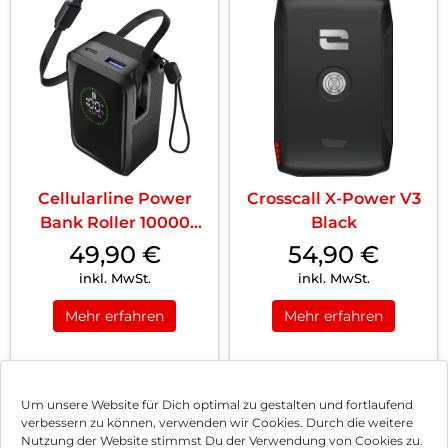
Cellularline Power
Crosscall X-Power V3
Bank Roller 10000
Black
Schwarz
49,90
€
54,90
€
inkl. MwSt.
inkl. MwSt.
Mehr erfahren
Mehr erfahren
1
2
3
Nächste
Um unsere Website für Dich optimal zu gestalten und fortlaufend
verbessern zu können, verwenden wir Cookies. Durch die weitere
Nutzung der Website stimmst Du der Verwendung von Cookies zu.