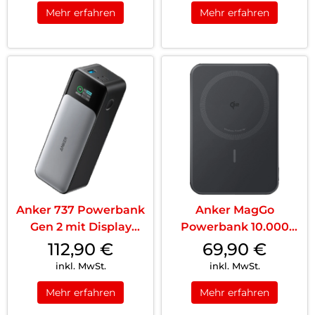
Mehr erfahren
Mehr erfahren
Anker 737 Powerbank
Anker MagGo
Gen 2 mit Display
Powerbank 10.000
24000 mAh 140 W
mAh Slim Black
112,90
€
69,90
€
Black
inkl. MwSt.
inkl. MwSt.
Mehr erfahren
Mehr erfahren