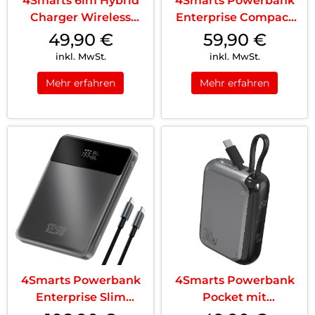
4Smarts 6in1 Hybrid
4Smarts Powerbank
Charger Wireless
Enterprise Compact
Powerbank Weiß
20000 mAh 45W
49,90
€
59,90
€
Spacegrau
inkl. MwSt.
inkl. MwSt.
Mehr erfahren
Mehr erfahren
4Smarts Powerbank
4Smarts Powerbank
Enterprise Slim
Pocket mit
20000mAh 122.5W
integriertem USB-C