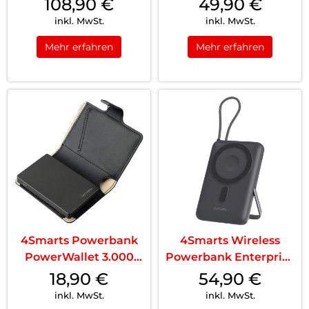
108,90
€
49,90
€
Space Grey
Kabel 10000mAh 30W
inkl. MwSt.
inkl. MwSt.
Spacegrau
Mehr erfahren
Mehr erfahren
4Smarts Powerbank
4Smarts Wireless
PowerWallet 3.000
Powerbank Enterprise
mAh Schwarz
Pocket 10000 mAh
18,90
€
54,90
€
22.5W Qi2 Spacegrau
inkl. MwSt.
inkl. MwSt.