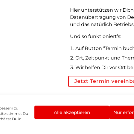
Hier unterstützen wir Di
Datenübertragung von De
und das natürlich Betrieb
Und so funktioniert’s:
Auf Button “Termin buc
Ort, Zeitpunkt und The
Wir helfen Dir vor Ort
Jetzt Termin vereinb
bessern zu
Alle akzeptieren
Nur erfor
site stimmst Du
enschutz
Vertrag widerrufen
Hinweis zur Batte
hältst Du in