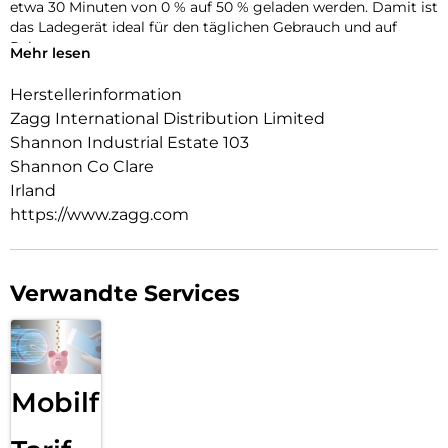
etwa 30 Minuten von 0 % auf 50 % geladen werden. Damit ist
das Ladegerät ideal für den täglichen Gebrauch und auf
Reisen.
Mehr lesen
Das platzsparende Design passt problemlos in Taschen oder
enge Steckdosen. Integrierte Sicherheitsfunktionen sowie
Herstellerinformation
der Einsatz von recycelten Kunststoffen sorgen für
Zagg International Distribution Limited
zuverlässiges und nachhaltiges Laden.
Shannon Industrial Estate 103
Shannon Co Clare
Irland
https://www.zagg.com
Verwandte Services
Mobilfunk