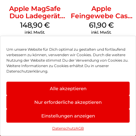
Apple MagSafe
Apple
Duo Ladegerät
Feingewebe Case
Weiß
iPhone 15 Pro
148,90
€
61,90
€
MagSafe Schwarz
inkl. MwSt.
inkl. MwSt.
Um unsere Website für Dich optimal zu gestalten und fortlaufend
verbessern zu können, verwenden wir Cookies. Durch die weitere
Nutzung der Website stimmst Du der Verwendung von Cookies zu.
Impressum
Weitere Informationen zu Cookies erhältst Du in unserer
Datenschutzerklärung.
AGB
Datenschutz
Alle akzeptieren
Vertrag widerrufen
Nur erforderliche akzeptieren
Hinweis zur Batterieentsorgung
Einstellungen anzeigen
Newsletter
Datenschutz
AGB
©
2026
, Brodos AG – All Rights Reserved.