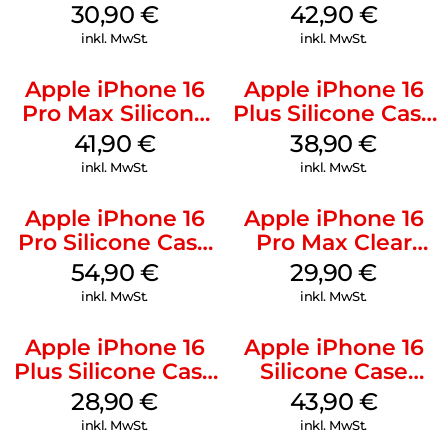
Kabel Weiß
Luna Grey
30,90
€
42,90
€
inkl. MwSt.
inkl. MwSt.
Apple iPhone 16
Apple iPhone 16
Pro Max Silicone
Plus Silicone Case
Case MagSafe
MagSafe Denim
41,90
€
38,90
€
Ultramarine
inkl. MwSt.
inkl. MwSt.
Apple iPhone 16
Apple iPhone 16
Pro Silicone Case
Pro Max Clear
MagSafe Black
Case MagSafe
54,90
€
29,90
€
Transparent
inkl. MwSt.
inkl. MwSt.
Apple iPhone 16
Apple iPhone 16
Plus Silicone Case
Silicone Case
MagSafe Black
MagSafe Plum
28,90
€
43,90
€
inkl. MwSt.
inkl. MwSt.