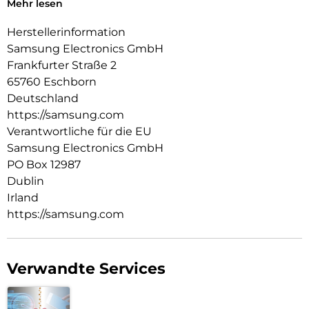
Mehr lesen
Frontabdeckung und ein Metallscharnier auf der Rückseite
des Gehäuses ermöglicht jede gewünschte Aufstellposition.
Herstellerinformation
Die Tastatur verfügt über eine in bis zu 7 Farben einstellbare
Samsung Electronics GmbH
Hintergrundbeleuchtung und kann für mehr Komfort beim
Frankfurter Straße 2
Tippen flach oder aufrecht positioniert werden. Das Gehäuse
65760 Eschborn
ist mit einem Platz für einen Touchpen ausgestattet. Durch
Öffnen und Schließen der Abdeckung wird Ihr Tablet
Deutschland
aufgeweckt oder in den Ruhezustand versetzt. In der Box
https://samsung.com
enthalten: USB-C-Ladekabel.
Verantwortliche für die EU
Samsung Electronics GmbH
PO Box 12987
Dublin
Irland
https://samsung.com
Verwandte Services