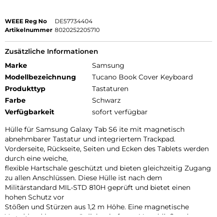
WEEE Reg No
DE57734404
Artikelnummer
8020252205710
Zusätzliche Informationen
Marke
Samsung
Modellbezeichnung
Tucano Book Cover Keyboard
Produkttyp
Tastaturen
Farbe
Schwarz
Verfügbarkeit
sofort verfügbar
Hülle für Samsung Galaxy Tab S6 ite mit magnetisch
abnehmbarer Tastatur und integriertem Trackpad.
Vorderseite, Rückseite, Seiten und Ecken des Tablets werden
durch eine weiche,
flexible Hartschale geschützt und bieten gleichzeitig Zugang
zu allen Anschlüssen. Diese Hülle ist nach dem
Militärstandard MIL-STD 810H geprüft und bietet einen
hohen Schutz vor
Stößen und Stürzen aus 1,2 m Höhe. Eine magnetische
Verschlussklappe ermöglicht ein festes Verschließen der