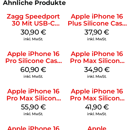
Ähnliche Produkte
Zagg Speedport
Apple iPhone 16
30 Mit USB-C
Plus Silicone Case
Kabel Weiß
MagSafe Lake
30,90
€
37,90
€
Green
inkl. MwSt.
inkl. MwSt.
Apple iPhone 16
Apple iPhone 16
Pro Silicone Case
Pro Max Silicone
MagSafe Stone
Case MagSafe
60,90
€
34,90
€
Gray
Denim
inkl. MwSt.
inkl. MwSt.
Apple iPhone 16
Apple iPhone 16
Pro Max Silicone
Pro Max Silicone
Case MagSafe
Case MagSafe
55,90
€
41,90
€
Stone Gray
Ultramarine
inkl. MwSt.
inkl. MwSt.
Apple iPhone 16
Apple