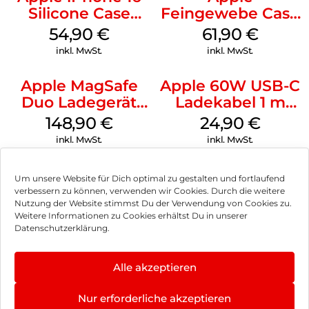
Silicone Case
Feingewebe Case
MagSafe Black
iPhone 15 Pro
54,90
€
61,90
€
MagSafe Schwarz
inkl. MwSt.
inkl. MwSt.
Apple MagSafe
Apple 60W USB-C
Duo Ladegerät
Ladekabel 1 m
Weiß
Weiß
148,90
€
24,90
€
inkl. MwSt.
inkl. MwSt.
Um unsere Website für Dich optimal zu gestalten und fortlaufend
verbessern zu können, verwenden wir Cookies. Durch die weitere
Nutzung der Website stimmst Du der Verwendung von Cookies zu.
Impressum
Weitere Informationen zu Cookies erhältst Du in unserer
Datenschutzerklärung.
AGB
Datenschutz
Alle akzeptieren
Vertrag widerrufen
Nur erforderliche akzeptieren