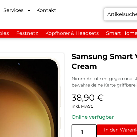
Services
Kontakt
bles
Festnetz
Kopfhörer & Headsets
Smart Hom
Samsung Smart V
Cream
Nimm Anrufe entgegen und steu
bewahre deine Karte griffberei
38,90
€
inkl. MwSt.
Online verfügbar
In den Waren