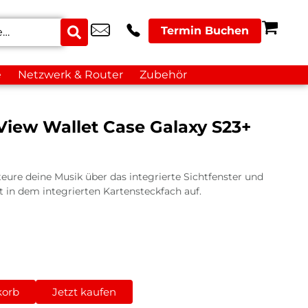
Termin Buchen
e
Netzwerk & Router
Zubehör
iew Wallet Case Galaxy S23+
re deine Musik über das integrierte Sichtfenster und
t in dem integrierten Kartensteckfach auf.
korb
Jetzt kaufen