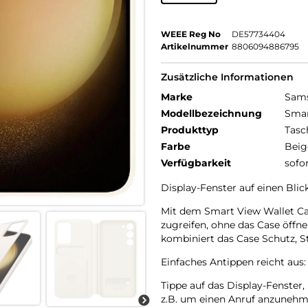
WEEE Reg No
DE57734404
Artikelnummer
8806094886795
Zusätzliche Informationen
Marke
Sam
Modellbezeichnung
Smar
Produkttyp
Tasc
Farbe
Beig
Verfügbarkeit
sofo
Display-Fenster auf einen Blick
Mit dem Smart View Wallet Cas
zugreifen, ohne das Case öffne
kombiniert das Case Schutz, S
Einfaches Antippen reicht aus:
Tippe auf das Display-Fenster
z.B. um einen Anruf anzunehm