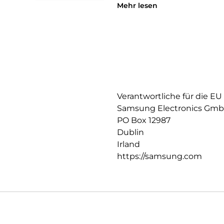
geschlossen ist.
Mehr lesen
Mit deinem Smartphone Wicht
Stecke deine häufig genutzte K
griffbereit und gut verstaut ist
Verantwortliche für die EU
Samsung Electronics Gm
PO Box 12987
Dublin
Irland
https://samsung.com