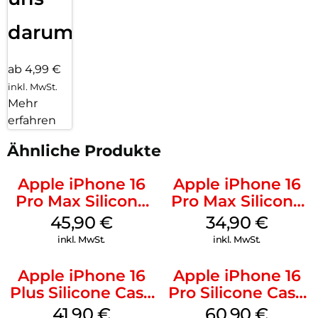
darum!
ab 4,99 €
inkl. MwSt.
Mehr
erfahren
Ähnliche Produkte
Apple iPhone 16
Apple iPhone 16
Pro Max Silicone
Pro Max Silicone
Case MagSafe
Case MagSafe
45,90
€
34,90
€
Ultramarine
Denim
inkl. MwSt.
inkl. MwSt.
Apple iPhone 16
Apple iPhone 16
Plus Silicone Case
Pro Silicone Case
MagSafe Stone
MagSafe Stone
41,90
€
60,90
€