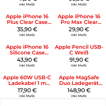
Gray
Gray
inkl. MwSt.
inkl. MwSt.
Apple iPhone 16
Apple iPhone 16
Plus Clear Case
Pro Max Clear
MagSafe
Case MagSafe
35,90
€
29,90
€
Transparent
Transparent
inkl. MwSt.
inkl. MwSt.
Apple iPhone 16
Apple Pencil USB-
Silicone Case
C Weiß
MagSafe Plum
43,90
€
91,90
€
inkl. MwSt.
inkl. MwSt.
Apple 60W USB-C
Apple MagSafe
Ladekabel 1 m
Duo Ladegerät
Weiß
Weiß
17,90
€
148,90
€
inkl. MwSt.
inkl. MwSt.