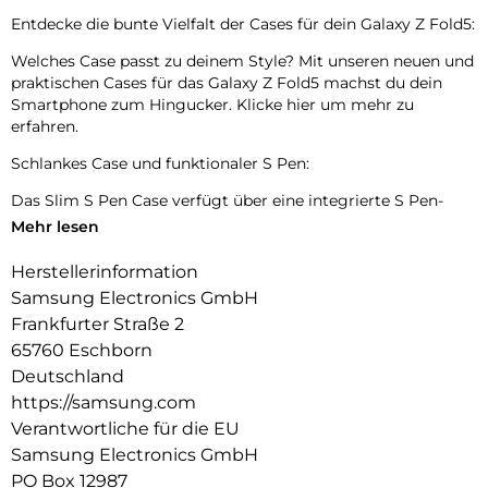
Entdecke die bunte Vielfalt der Cases für dein Galaxy Z Fold5:
Welches Case passt zu deinem Style? Mit unseren neuen und
praktischen Cases für das Galaxy Z Fold5 machst du dein
Smartphone zum Hingucker. Klicke hier um mehr zu
erfahren.
Schlankes Case und funktionaler S Pen:
Das Slim S Pen Case verfügt über eine integrierte S Pen-
Halterung an der Rückseite, sodass er schnell griffbereit ist,
Mehr lesen
wenn du ihn brauchst. Das schlanke Profil deines
Smartphones bleibt dabei erhalten. Mit seinen trendigen
Herstellerinformation
Farboptionen bietet das Case eine elegante und schlanke
Samsung Electronics GmbH
Lösung, um deinen S Pen sicher aufzubewahren.
Frankfurter Straße 2
Der S Pen ist schnell zur Hand:
65760 Eschborn
Deutschland
Spare dir die Suche nach deinem S Pen. Mit einem einfachen
https://samsung.com
Knopfdruck löst du den S Pen und machst ihn einsatzbereit.
Und mit einem Klick lässt er sich wieder an seinen Platz
Verantwortliche für die EU
verstauen.
Samsung Electronics GmbH
PO Box 12987