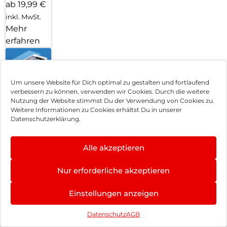
ab 19,99 €
inkl. MwSt.
Mehr
erfahren
Um unsere Website für Dich optimal zu gestalten und fortlaufend
Handy
verbessern zu können, verwenden wir Cookies. Durch die weitere
Nutzung der Website stimmst Du der Verwendung von Cookies zu.
Weitere Informationen zu Cookies erhältst Du in unserer
Displayfolie
Datenschutzerklärung.
anbringen
Alle akzeptieren
Können wir Dir behilflich sein?
– Wir
Nur erforderliche akzeptieren
kümmern
Einstellungen anzeigen
uns
Datenschutz
AGB