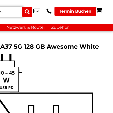
Termin Buchen
e
Netzwerk & Router
Zubehör
 A37 5G 128 GB Awesome White
datenblatt