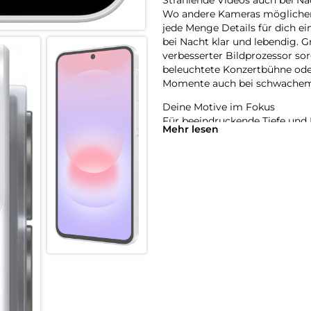
Wo andere Kameras möglicherw
jede Menge Details für dich e
bei Nacht klar und lebendig. G
verbesserter Bildprozessor so
beleuchtete Konzertbühne oder
Momente auch bei schwachem L
Deine Motive im Fokus
Für beeindruckende Tiefe und 
Mehr lesen
Er analysiert die Szene und v
Himmel oder Gras. Du hast ein
bevorzugten Farb- und Lichtei
ihn auf deine Fotos und Videos
Eine Anfrage, vieles erledigt
Mit der tief in deinem Galaxy A
Anfrage erledigen – ohne dass
Beispiel einen Termin aus ein
gleichzeitig einen Alarm in de
Samsung Notes direkt mit den
Alltag von flexiblen AI-Agente
bevorzugten Agenten einfach p
AI im Hintergrund für dich arb