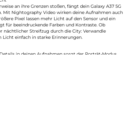
eise an ihre Grenzen stoßen, fängt dein Galaxy A37 5G
in. Mit Nightography Video wirken deine Aufnahmen auch
rößere Pixel lassen mehr Licht auf den Sensor und ein
rgt für beeindruckende Farben und Kontraste. Ob
 nächtlicher Streifzug durch die City: Verwandle
icht einfach in starke Erinnerungen.
Details in deinen Aufnahmen sorgt der Porträt-Modus.
erfeinert automatisch Elemente wie Hauttöne, Haare,
e Lieblingsstimmung für deine Bilder? Speichere deine
nstellungen einfach als persönlichen Filter und wende
 an.
37 5G integrierten AI kannst du vieles mit nur einer
 du verschiedene Apps manuell öffnen musst. Lass zum
er Nachricht in deinem Kalender eintragen und
r Uhr App stellen. Oder verknüpfe deine To-do-Listen in
 passenden Erinnerungen. Unterstützt wirst du im
n wie Google Gemini oder Bixby. Starte deinen
er Sprachbefehl oder über die Seitentaste und lass die
eiten.