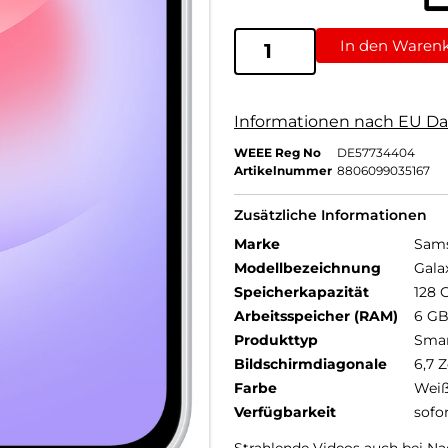
In den Waren
Informationen nach EU Da
WEEE Reg No
DE57734404
Artikelnummer
8806099035167
Zusätzliche Informationen
Marke
Sam
Modellbezeichnung
Gala
Speicherkapazität
128 
Arbeitsspeicher (RAM)
6 G
Produkttyp
Sma
Bildschirmdiagonale
6,7 Z
Farbe
Wei
Verfügbarkeit
sofo
Strahlende Videos auch bei Na