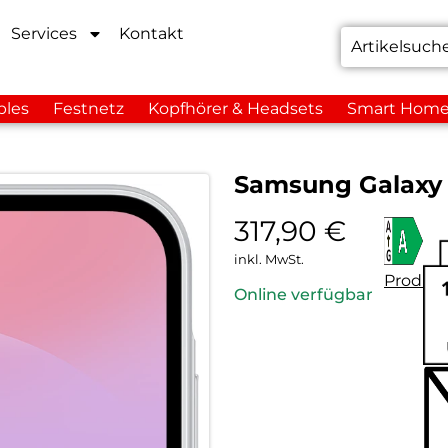
Services
Kontakt
bles
Festnetz
Kopfhörer & Headsets
Smart Hom
Samsung Galaxy
317,90
€
inkl. MwSt.
Produkt
Online verfügbar