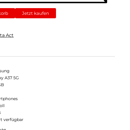
korb
Jetzt kaufen
ta Act
sung
xy A37 5G
GB
B
rtphones
oll
ß
rt verfügbar
cht