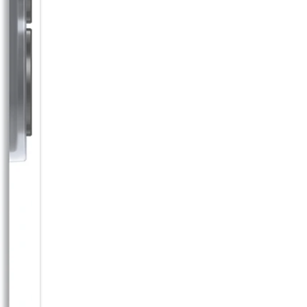
Sound, der verbindet
Warum alleine hören, wenn 
Auracast kannst du Audioinhal
Empfänger in der Nähe übertra
Starte einfach einen Broadcast
Video mit Ton anzuschauen. Pr
Einfach über das Smartphone v
empfangen.
Lange Energie. Kurze Ladepau
Von der ersten Nachricht am 
5.000-mAh Akku begleitet dich
bietet dir dabei bis zu 29 St
nachgeladen werden muss, brin
Galaxy A37 5G schnell wieder a