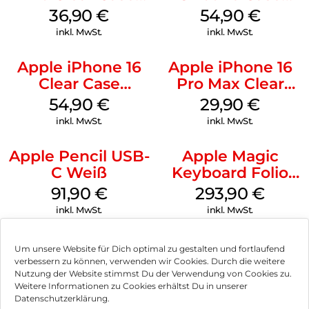
MagSafe
MagSafe Black
36,90
€
54,90
€
Transparent
inkl. MwSt.
inkl. MwSt.
Apple iPhone 16
Apple iPhone 16
Clear Case
Pro Max Clear
MagSafe
Case MagSafe
54,90
€
29,90
€
Transparent
Transparent
inkl. MwSt.
inkl. MwSt.
Apple Pencil USB-
Apple Magic
C Weiß
Keyboard Folio
iPad 10.9″ (10.Gen.)
91,90
€
293,90
€
Weiß
inkl. MwSt.
inkl. MwSt.
Um unsere Website für Dich optimal zu gestalten und fortlaufend
verbessern zu können, verwenden wir Cookies. Durch die weitere
Nutzung der Website stimmst Du der Verwendung von Cookies zu.
Impressum
Weitere Informationen zu Cookies erhältst Du in unserer
Datenschutzerklärung.