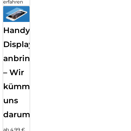
erfahren
Handy
Displayfolie
anbringen
– Wir
kümmern
uns
darum!
ab 4,99 €