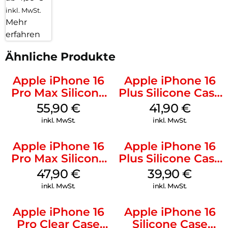
inkl. MwSt.
Mehr
erfahren
Ähnliche Produkte
Apple iPhone 16
Apple iPhone 16
Pro Max Silicone
Plus Silicone Case
Case MagSafe
MagSafe Stone
55,90
€
41,90
€
Stone Gray
Gray
inkl. MwSt.
inkl. MwSt.
Apple iPhone 16
Apple iPhone 16
Pro Max Silicone
Plus Silicone Case
Case MagSafe
MagSafe Plum
47,90
€
39,90
€
Black
inkl. MwSt.
inkl. MwSt.
Apple iPhone 16
Apple iPhone 16
Pro Clear Case
Silicone Case