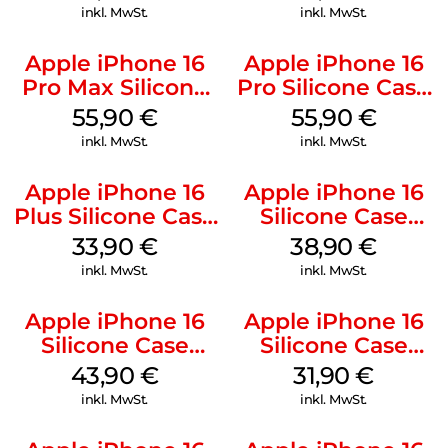
Weiß
Mobile
inkl. MwSt.
inkl. MwSt.
Apple iPhone 16
Apple iPhone 16
Pro Max Silicone
Pro Silicone Case
Case MagSafe
MagSafe Stone
55,90
€
55,90
€
Stone Gray
Gray
inkl. MwSt.
inkl. MwSt.
Apple iPhone 16
Apple iPhone 16
Plus Silicone Case
Silicone Case
MagSafe Lake
MagSafe
33,90
€
38,90
€
Green
Ultramarine
inkl. MwSt.
inkl. MwSt.
Apple iPhone 16
Apple iPhone 16
Silicone Case
Silicone Case
MagSafe Plum
MagSafe Fuchsia
43,90
€
31,90
€
inkl. MwSt.
inkl. MwSt.