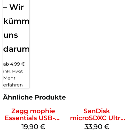
– Wir
kümmern
uns
darum!
ab 4,99 €
inkl. MwSt.
Mehr
erfahren
Ähnliche Produkte
Zagg mophie
SanDisk
Essentials USB-C-
microSDXC Ultra
20W Charger PD
128 GB + Adapter
19,90
€
33,90
€