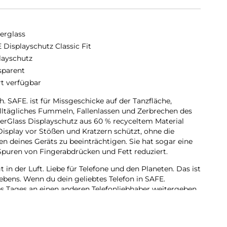
erglass
 Displayschutz Classic Fit
layschutz
sparent
rt verfügbar
ch. SAFE. ist für Missgeschicke auf der Tanzfläche,
lltägliches Fummeln, Fallenlassen und Zerbrechen des
zerGlass Displayschutz aus 60 % recyceltem Material
 Display vor Stößen und Kratzern schützt, ohne die
n deines Geräts zu beeinträchtigen. Sie hat sogar eine
Spuren von Fingerabdrücken und Fett reduziert.
t in der Luft. Liebe für Telefone und den Planeten. Das ist
lebens. Wenn du dein geliebtes Telefon in SAFE.
es Tages an einen anderen Telefonliebhaber weitergeben,
e du. Entscheide dich für SAFE. und schenke deinem
r viertes Leben! Dies ist eine Möglichkeit, auf eine
eiten! Und wie alle unsere Produkte wird sie in einer