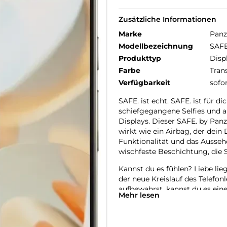
Zusätzliche Informationen
Marke
Panz
Modellbezeichnung
SAFE
Produkttyp
Disp
Farbe
Tran
Verfügbarkeit
sofo
SAFE. ist echt. SAFE. ist für di
schiefgegangene Selfies und a
Displays. Dieser SAFE. by Pan
wirkt wie ein Airbag, der dein
Funktionalität und das Aussehe
wischfeste Beschichtung, die 
Kannst du es fühlen? Liebe lieg
der neue Kreislauf des Telefon
aufbewahrst, kannst du es ein
Mehr lesen
der es genauso lieben wird wi
Telefon ein zweites, drittes ode
nachhaltigere Zukunft hinzuarb