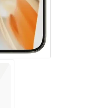
recycelbaren FSC-zertifizierte
Jeder verdient es, SAFE. zu se
Um es noch einfacher zu mache
einen QR-Code für den schnell
Und denk daran: Du musst den
nie wieder befürchten, dass de
Das wird vielleicht nicht passi
den Warenkorb geklickt zu ha
Und wenn du einen 360-Grad-S
mit einem SAFE. by PanzerGla
Keep your phone SAFE.