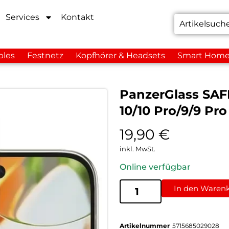
Services
Kontakt
bles
Festnetz
Kopfhörer & Headsets
Smart Hom
PanzerGlass SAFE
10/10 Pro/9/9 Pr
19,90
€
inkl. MwSt.
Online verfügbar
In den Waren
Artikelnummer
5715685029028