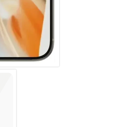
Papier geliefert.
Die Installation ist einfach. I
brauchst, keine Sorge, der Di
werden. Um es noch einfacher 
und einen QR-Code für den sch
beigefügt. Und denk dran: Sob
wieder befürchten, dass dein 
vielleicht nicht passieren, abe
Warenkorb geklickt hast.
Der Displayschutz ist Classic Fi
Bildschirms ab. Für einen 360
Bildschirmschutz mit einer P
PicturePerfect Kameraschutz.
Gemessen durch den Vergleich
Masse der Papierverpackung 
Drittanbieterlabor durchgefüh