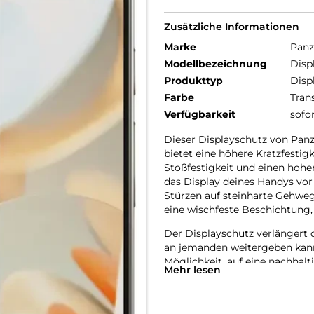
Zusätzliche Informationen
Marke
Panz
Modellbezeichnung
Disp
Produkttyp
Disp
Farbe
Tran
Verfügbarkeit
sofo
Dieser Displayschutz von Panz
bietet eine höhere Kratzfestig
Stoßfestigkeit und einen hohe
das Display deines Handys vor
Stürzen auf steinharte Gehweg
eine wischfeste Beschichtung,
Der Displayschutz verlängert 
an jemanden weitergeben kannst
Möglichkeit, auf eine nachhalt
Mehr lesen
Verpackung zu verwenden: Bei 
Papierverpackung im Vergleic
alle unsere Produkte wird er i