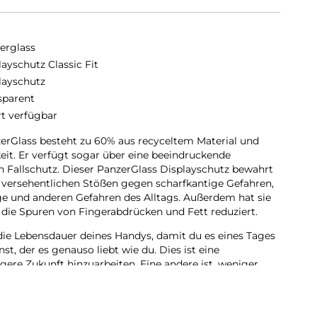
erglass
layschutz Classic Fit
layschutz
sparent
rt verfügbar
erGlass besteht zu 60% aus recyceltem Material und
keit. Er verfügt sogar über eine beeindruckende
n Fallschutz. Dieser PanzerGlass Displayschutz bewahrt
 versehentlichen Stößen gegen scharfkantige Gefahren,
e und anderen Gefahren des Alltags. Außerdem hat sie
 die Spuren von Fingerabdrücken und Fett reduziert.
die Lebensdauer deines Handys, damit du es eines Tages
, der es genauso liebt wie du. Dies ist eine
igere Zukunft hinzuarbeiten. Eine andere ist, weniger
diesem Displayschutz haben wir es geschafft, die
h zu früheren Modellen um 33 % zu reduzieren. Und wie
n einer Schachtel aus recycelbarem FSC-zertifiziertem