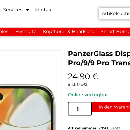
Services
Kontakt
bles
Festnetz
Kopfhörer & Headsets
Smart Hom
PanzerGlass Displ
Pro/9/9 Pro Tran
24,90
€
inkl. MwSt.
Online verfügbar
In den Waren
Artikelnummer
5715685029011