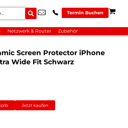
Termin Buchen
e
Netzwerk & Router
Zubehör
amic Screen Protector iPhone
ltra Wide Fit Schwarz
korb
Jetzt kaufen