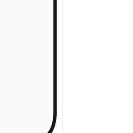
Nanokristallisationstechnolog
Mit dem beiliegenden EasyAlign
ihn noch einfacher zu machen, 
QR-Code für den schnellen Zug
denk dran: Sobald der Displays
dass dein Handy mit dem Displa
passieren, aber wenn doch, wir
geklickt hast.
Der Displayschutz ist Ultra-Wi
Handys ab und bietet einen vol
Rändern ein wenig Platz für ei
modische Hülle von CARE by P
Kameralinsen zerkratzt werden?
deinen Displayschutz und dein
P.S. Und wie alle unsere Prod
zertifizierten Verpackung gelie