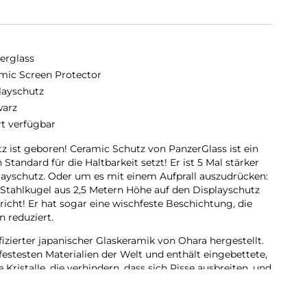
erglass
mic Screen Protector
layschutz
arz
rt verfügbar
z ist geboren! Ceramic Schutz von PanzerGlass ist ein
Standard für die Haltbarkeit setzt! Er ist 5 Mal stärker
playschutz. Oder um es mit einem Aufprall auszudrücken:
Stahlkugel aus 2,5 Metern Höhe auf den Displayschutz
bricht! Er hat sogar eine wischfeste Beschichtung, die
 reduziert.
fizierter japanischer Glaskeramik von Ohara hergestellt.
zfestesten Materialien der Welt und enthält eingebettete,
Kristalle, die verhindern, dass sich Risse ausbreiten, und
en, die mit herkömmlichem Glas nicht erreicht werden
t genug wäre, ist die Transparenz des Glases dank der