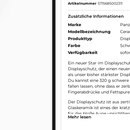
Artikelnummer
5715685002311
Zusätzliche Informationen
Marke
Panz
Modellbezeichnung
Cera
Produkttyp
Disp
Farbe
Schw
Verfügbarkeit
sofo
Ein neuer Star im Displayschut
Displayschutz, der einen neuen 
als unser bisher stärkster Dis
Du kannst eine 320 g schwere 
fallen lassen, ohne dass er zer
Fingerabdrücke und Fettspuren
Der Displayschutz ist aus zerti
Glaskeramik ist eines der krat
für das bloße Auge unsichtbare 
Mehr lesen
die eine Festigkeit ermöglich
kann. Und als ob das noch nich