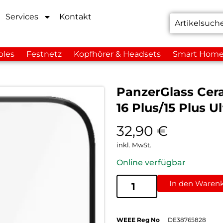
Services
Kontakt
bles
Festnetz
Kopfhörer & Headsets
Smart Hom
PanzerGlass Cer
16 Plus/15 Plus U
32,90
€
inkl. MwSt.
Online verfügbar
In den Waren
WEEE Reg No
DE38765828