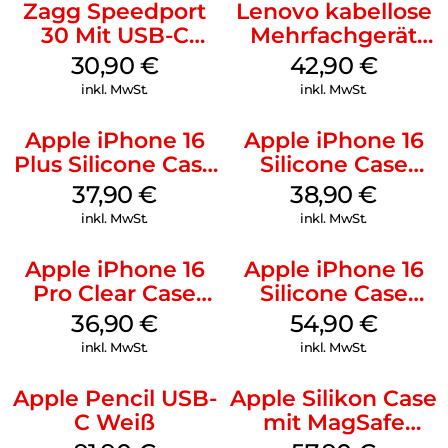
Zagg Speedport
Lenovo kabellose
30 Mit USB-C
Mehrfachgerät
Kabel Weiß
Luna Grey
30,90
€
42,90
€
inkl. MwSt.
inkl. MwSt.
Apple iPhone 16
Apple iPhone 16
Plus Silicone Case
Silicone Case
MagSafe Lake
MagSafe
37,90
€
38,90
€
Green
Ultramarine
inkl. MwSt.
inkl. MwSt.
Apple iPhone 16
Apple iPhone 16
Pro Clear Case
Silicone Case
MagSafe
MagSafe Lake
36,90
€
54,90
€
Transparent
Green
inkl. MwSt.
inkl. MwSt.
Apple Pencil USB-
Apple Silikon Case
C Weiß
mit MagSafe
iPhone 14 Pro