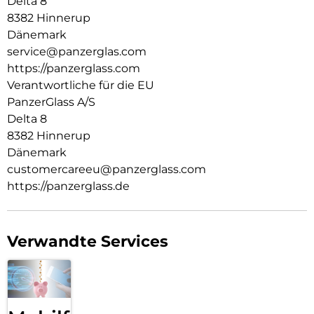
Delta 8
Welt, in der wir leben. Wir legen Wert auf Nachhaltigkeit und
8382 Hinnerup
Selbstdarstellung. Wir kümmern uns um Technik und die
Dänemark
Lebensdauer von Technik. Verwandle dein Handy in ein
service@panzerglas.com
stilvoll geschütztes Accessoire. Zeig der Welt, dass du dich
https://panzerglass.com
um sie sorgst.
Verantwortliche für die EU
PanzerGlass A/S
Delta 8
8382 Hinnerup
Dänemark
customercareeu@panzerglass.com
https://panzerglass.de
Verwandte Services