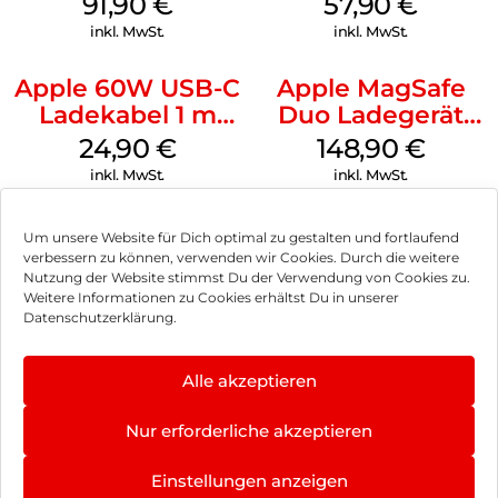
91,90
€
57,90
€
(PRODUCT)RED
inkl. MwSt.
inkl. MwSt.
Apple 60W USB-C
Apple MagSafe
Ladekabel 1 m
Duo Ladegerät
Weiß
Weiß
24,90
€
148,90
€
inkl. MwSt.
inkl. MwSt.
Um unsere Website für Dich optimal zu gestalten und fortlaufend
verbessern zu können, verwenden wir Cookies. Durch die weitere
Nutzung der Website stimmst Du der Verwendung von Cookies zu.
Impressum
Weitere Informationen zu Cookies erhältst Du in unserer
Datenschutzerklärung.
AGB
Datenschutz
Alle akzeptieren
Vertrag widerrufen
Nur erforderliche akzeptieren
Hinweis zur Batterieentsorgung
Einstellungen anzeigen