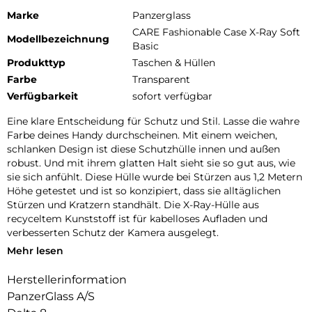
Marke
Panzerglass
CARE Fashionable Case X-Ray Soft
Modellbezeichnung
Basic
Produkttyp
Taschen & Hüllen
Farbe
Transparent
Verfügbarkeit
sofort verfügbar
Eine klare Entscheidung für Schutz und Stil. Lasse die wahre
Farbe deines Handy durchscheinen. Mit einem weichen,
schlanken Design ist diese Schutzhülle innen und außen
robust. Und mit ihrem glatten Halt sieht sie so gut aus, wie
sie sich anfühlt. Diese Hülle wurde bei Stürzen aus 1,2 Metern
Höhe getestet und ist so konzipiert, dass sie alltäglichen
Stürzen und Kratzern standhält. Die X-Ray-Hülle aus
recyceltem Kunststoff ist für kabelloses Aufladen und
verbesserten Schutz der Kamera ausgelegt.
Mehr lesen
DARE TO CARE:
CARE ist eine verspielte und schützende internationale Tech-
Herstellerinformation
und Lifestyle-Marke, die aus den hochwertigsten Materialien
PanzerGlass A/S
hergestellt und von Mode-, Kunst- und Musiktrends
beeinflusst wird. Wir kümmern uns um Menschen und die