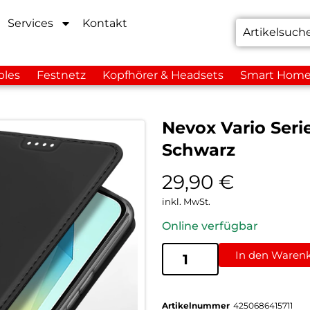
Services
Kontakt
bles
Festnetz
Kopfhörer & Headsets
Smart Hom
Nevox Vario Seri
Schwarz
29,90
€
inkl. MwSt.
Online verfügbar
In den Waren
Artikelnummer
4250686415711