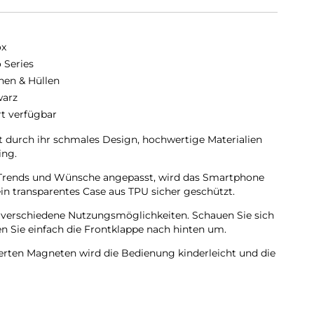
ox
o Series
hen & Hüllen
arz
rt verfügbar
t durch ihr schmales Design, hochwertige Materialien
ing.
en Trends und Wünsche angepasst, wird das Smartphone
in transparentes Case aus TPU sicher geschützt.
t verschiedene Nutzungsmöglichkeiten. Schauen Sie sich
 Sie einfach die Frontklappe nach hinten um.
ierten Magneten wird die Bedienung kinderleicht und die
ungewollt.
pe wird diese ebenfalls durch die Magneten auf der
in bequemes Telefonieren und Bedienen sichergestellt.