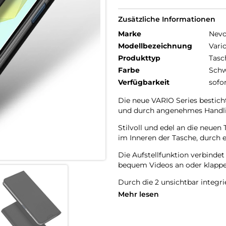
Zusätzliche Informationen
Marke
Nev
Modellbezeichnung
Vari
Produkttyp
Tasc
Farbe
Schw
Verfügbarkeit
sofo
Die neue VARIO Series bestich
und durch angenehmes Handl
Stilvoll und edel an die neu
im Inneren der Tasche, durch e
Die Aufstellfunktion verbinde
bequem Videos an oder klappen
Durch die 2 unsichtbar integr
Schutzhülle öffnet sich nicht 
Mehr lesen
Beim Umklappen der Frontklap
Rückseite fixiert, somit ist e