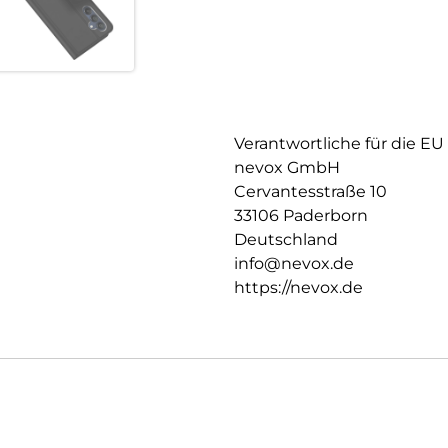
Aussen Material: PU
Innen Material : PU
Schutzhülle innen: TPU
Verantwortliche für die EU
nevox GmbH
Cervantesstraße 10
33106 Paderborn
Deutschland
info@nevox.de
https://nevox.de