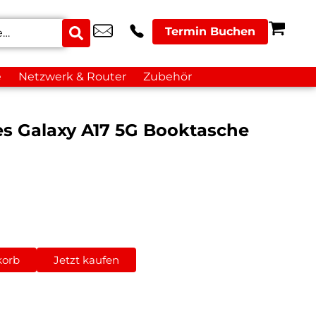
Termin Buchen
e
Netzwerk & Router
Zubehör
es Galaxy A17 5G Booktasche
korb
Jetzt kaufen