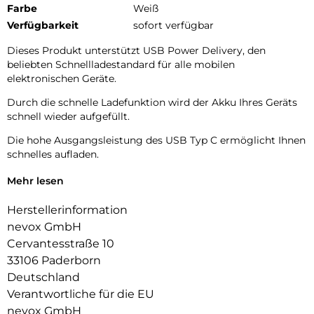
Farbe
Weiß
Verfügbarkeit
sofort verfügbar
Dieses Produkt unterstützt USB Power Delivery, den
beliebten Schnellladestandard für alle mobilen
elektronischen Geräte.
Durch die schnelle Ladefunktion wird der Akku Ihres Geräts
schnell wieder aufgefüllt.
Die hohe Ausgangsleistung des USB Typ C ermöglicht Ihnen
schnelles aufladen.
Bitte beachten Sie, dass Sie für dieses Ladegerät
Mehr lesen
entsprechende Kabel benötigen, die für solche Leistungen
ausgelegt sind.
Herstellerinformation
nevox GmbH
Minderwertige Kabel können die Ladeleistung
Cervantesstraße 10
beeinträchtigen und sogar gefährlich werden.
33106 Paderborn
Deutschland
Verantwortliche für die EU
nevox GmbH