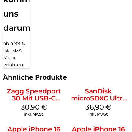
uns
darum!
ab 4,99 €
inkl. MwSt.
Mehr
erfahren
Ähnliche Produkte
Zagg Speedport
SanDisk
30 Mit USB-C
microSDXC Ultra
Kabel Weiß
128 GB + Adapter
30,90
€
36,90
€
Mobile
inkl. MwSt.
inkl. MwSt.
Apple iPhone 16
Apple iPhone 16