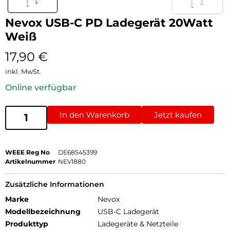
Nevox USB-C PD Ladegerät 20Watt
Weiß
17,90
€
inkl. MwSt.
Online verfügbar
In den Warenkorb
Jetzt kaufen
WEEE Reg No
DE68545399
Artikelnummer
NEV1880
Zusätzliche Informationen
Marke
Nevox
Modellbezeichnung
USB-C Ladegerät
Produkttyp
Ladegeräte & Netzteile