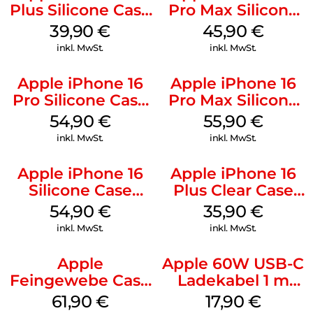
Plus Silicone Case
Pro Max Silicone
MagSafe Plum
Case MagSafe
39,90
€
45,90
€
Ultramarine
inkl. MwSt.
inkl. MwSt.
Apple iPhone 16
Apple iPhone 16
Pro Silicone Case
Pro Max Silicone
MagSafe Black
Case MagSafe
54,90
€
55,90
€
Stone Gray
inkl. MwSt.
inkl. MwSt.
Apple iPhone 16
Apple iPhone 16
Silicone Case
Plus Clear Case
MagSafe Black
MagSafe
54,90
€
35,90
€
Transparent
inkl. MwSt.
inkl. MwSt.
Apple
Apple 60W USB-C
Feingewebe Case
Ladekabel 1 m
iPhone 15 Pro
Weiß
61,90
€
17,90
€