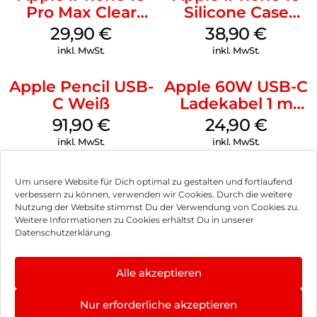
Pro Max Clear
Silicone Case
Case MagSafe
MagSafe
29,90
€
38,90
€
Transparent
Ultramarine
inkl. MwSt.
inkl. MwSt.
Apple Pencil USB-
Apple 60W USB-C
C Weiß
Ladekabel 1 m
Weiß
91,90
€
24,90
€
inkl. MwSt.
inkl. MwSt.
Um unsere Website für Dich optimal zu gestalten und fortlaufend
verbessern zu können, verwenden wir Cookies. Durch die weitere
Nutzung der Website stimmst Du der Verwendung von Cookies zu.
Impressum
Weitere Informationen zu Cookies erhältst Du in unserer
Datenschutzerklärung.
AGB
Datenschutz
Alle akzeptieren
Vertrag widerrufen
Nur erforderliche akzeptieren