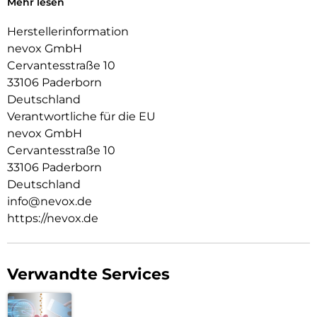
Mehr lesen
Case zu dem MagSafe Wireless Charger kompatibel.
Das Display ist durch die seitlichen Flanken geschützt.
Herstellerinformation
nevox GmbH
Im inneren der Schutzhülle wurden Mikrofaser Materialien
Cervantesstraße 10
verwendet, dadurch wird ein zerkratzen des Smartphones
verhindert.
33106 Paderborn
Deutschland
Die Anschlüsse, Knöpfe und Kamera bleiben voll zugänglich.
Verantwortliche für die EU
Hochwertiges Schmutzabweisendes Silikon Material.
nevox GmbH
Cervantesstraße 10
33106 Paderborn
Deutschland
info@nevox.de
https://nevox.de
Verwandte Services