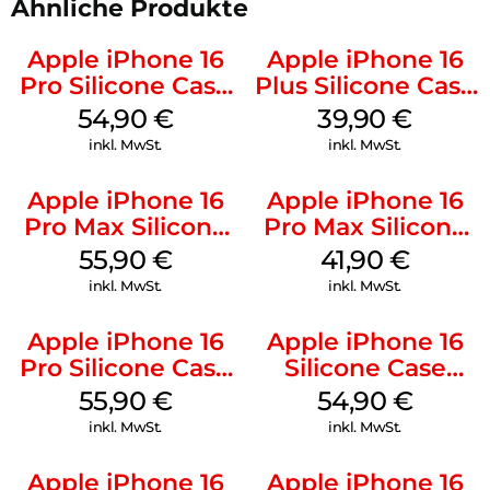
Ähnliche Produkte
Apple iPhone 16
Apple iPhone 16
Pro Silicone Case
Plus Silicone Case
MagSafe Black
MagSafe Plum
54,90
€
39,90
€
inkl. MwSt.
inkl. MwSt.
Apple iPhone 16
Apple iPhone 16
Pro Max Silicone
Pro Max Silicone
Case MagSafe
Case MagSafe
55,90
€
41,90
€
Stone Gray
Ultramarine
inkl. MwSt.
inkl. MwSt.
Apple iPhone 16
Apple iPhone 16
Pro Silicone Case
Silicone Case
MagSafe Stone
MagSafe Lake
55,90
€
54,90
€
Gray
Green
inkl. MwSt.
inkl. MwSt.
Apple iPhone 16
Apple iPhone 16