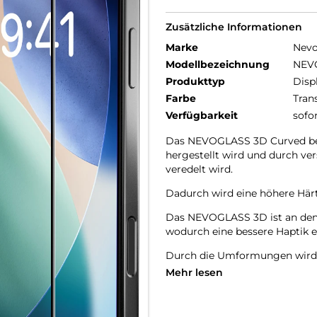
Zusätzliche Informationen
Marke
Nev
Modellbezeichnung
NEV
Produkttyp
Disp
Farbe
Tran
Verfügbarkeit
sofo
Das NEVOGLASS 3D Curved best
hergestellt wird und durch v
veredelt wird.
Dadurch wird eine höhere Härte
Das NEVOGLASS 3D ist an den 
wodurch eine bessere Haptik er
Durch die Umformungen wird d
Mehr lesen