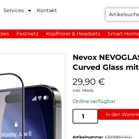
Services
Kontakt
bles
Festnetz
Kopfhörer & Headsets
Smart Hom
Nevox NEVOGLASS 
Curved Glass mi
29,90
€
inkl. MwSt.
Online verfügbar
In den Waren
Artikelnummer
4250686414141