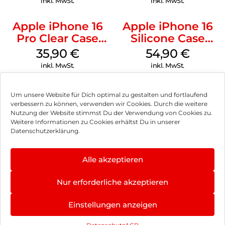
inkl. MwSt.
inkl. MwSt.
Apple iPhone 16
Apple iPhone 16
Pro Clear Case
Silicone Case
MagSafe
MagSafe Black
35,90
€
54,90
€
Transparent
inkl. MwSt.
inkl. MwSt.
Um unsere Website für Dich optimal zu gestalten und fortlaufend
verbessern zu können, verwenden wir Cookies. Durch die weitere
Nutzung der Website stimmst Du der Verwendung von Cookies zu.
Impressum
Weitere Informationen zu Cookies erhältst Du in unserer
Datenschutzerklärung.
AGB
Datenschutz
Alle akzeptieren
Vertrag widerrufen
Nur erforderliche akzeptieren
Hinweis zur Batterieentsorgung
Einstellungen anzeigen
Newsletter