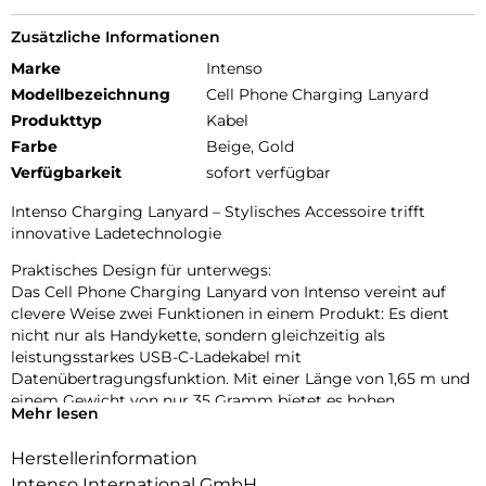
Zusätzliche Informationen
Marke
Intenso
Modellbezeichnung
Cell Phone Charging Lanyard
Produkttyp
Kabel
Farbe
Beige, Gold
Verfügbarkeit
sofort verfügbar
Intenso Charging Lanyard – Stylisches Accessoire trifft
innovative Ladetechnologie
Praktisches Design für unterwegs:
Das Cell Phone Charging Lanyard von Intenso vereint auf
clevere Weise zwei Funktionen in einem Produkt: Es dient
nicht nur als Handykette, sondern gleichzeitig als
leistungsstarkes USB-C-Ladekabel mit
Datenübertragungsfunktion. Mit einer Länge von 1,65 m und
einem Gewicht von nur 35 Gramm bietet es hohen
Mehr lesen
Tragekomfort und optimale Bewegungsfreiheit – ob beim
Stadtbummel, auf Reisen oder im Büroalltag. Dank der
Herstellerinformation
verstellbaren Länge lässt sich das Lanyard individuell
Intenso International GmbH