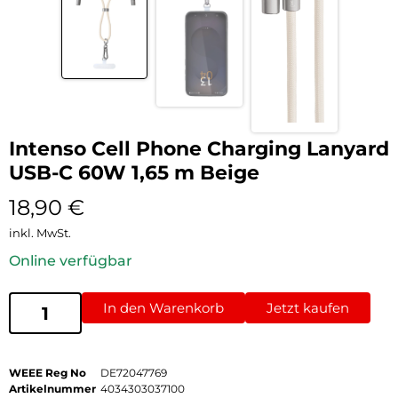
Intenso Cell Phone Charging Lanyard
USB-C 60W 1,65 m Beige
18,90
€
inkl. MwSt.
Online verfügbar
In den Warenkorb
Jetzt kaufen
WEEE Reg No
DE72047769
Artikelnummer
4034303037100