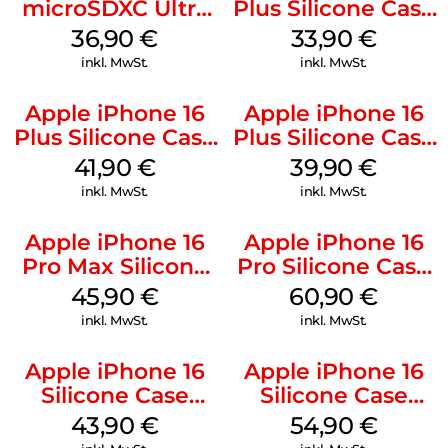
microSDXC Ultra
Plus Silicone Case
128 GB + Adapter
MagSafe Lake
36,90
€
33,90
€
Mobile
Green
inkl. MwSt.
inkl. MwSt.
Apple iPhone 16
Apple iPhone 16
Plus Silicone Case
Plus Silicone Case
MagSafe Stone
MagSafe Plum
41,90
€
39,90
€
Gray
inkl. MwSt.
inkl. MwSt.
Apple iPhone 16
Apple iPhone 16
Pro Max Silicone
Pro Silicone Case
Case MagSafe
MagSafe Stone
45,90
€
60,90
€
Ultramarine
Gray
inkl. MwSt.
inkl. MwSt.
Apple iPhone 16
Apple iPhone 16
Silicone Case
Silicone Case
MagSafe Plum
MagSafe Lake
43,90
€
54,90
€
Green