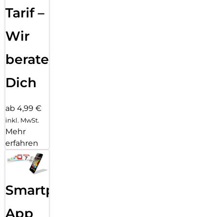
perfekte Lösung für alle, die ihr Smartphone jederzeit
Tarif –
griffbereit halten möchten – ohne Kompromisse bei
Komfort oder Ästhetik.
Wir
beraten
Dich
ab 4,99 €
inkl. MwSt.
Mehr
erfahren
Smartphone
App