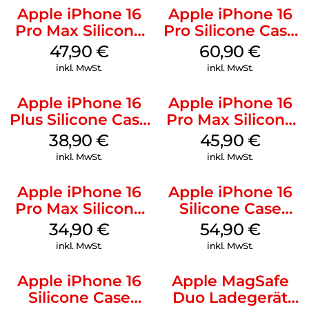
Apple iPhone 16
Apple iPhone 16
Pro Max Silicone
Pro Silicone Case
Case MagSafe
MagSafe Stone
47,90
€
60,90
€
Black
Gray
inkl. MwSt.
inkl. MwSt.
Apple iPhone 16
Apple iPhone 16
Plus Silicone Case
Pro Max Silicone
MagSafe Denim
Case MagSafe
38,90
€
45,90
€
Ultramarine
inkl. MwSt.
inkl. MwSt.
Apple iPhone 16
Apple iPhone 16
Pro Max Silicone
Silicone Case
Case MagSafe
MagSafe Lake
34,90
€
54,90
€
Denim
Green
inkl. MwSt.
inkl. MwSt.
Apple iPhone 16
Apple MagSafe
Silicone Case
Duo Ladegerät