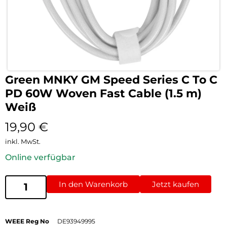
Green MNKY GM Speed Series C To C
PD 60W Woven Fast Cable (1.5 m)
Weiß
19,90
€
inkl. MwSt.
Online verfügbar
In den Warenkorb
Jetzt kaufen
WEEE Reg No
DE93949995