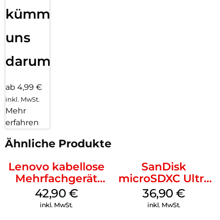
kümmern
uns
darum!
ab 4,99 €
inkl. MwSt.
Mehr
erfahren
Ähnliche Produkte
Lenovo kabellose
SanDisk
Mehrfachgerät
microSDXC Ultra
Luna Grey
128 GB + Adapter
42,90
€
36,90
€
Mobile
inkl. MwSt.
inkl. MwSt.