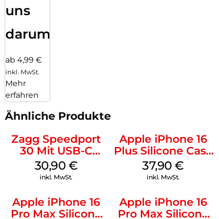
uns
darum!
ab 4,99 €
inkl. MwSt.
Mehr
erfahren
Ähnliche Produkte
Zagg Speedport
Apple iPhone 16
30 Mit USB-C
Plus Silicone Case
Kabel Weiß
MagSafe Lake
30,90
€
37,90
€
Green
inkl. MwSt.
inkl. MwSt.
Apple iPhone 16
Apple iPhone 16
Pro Max Silicone
Pro Max Silicone