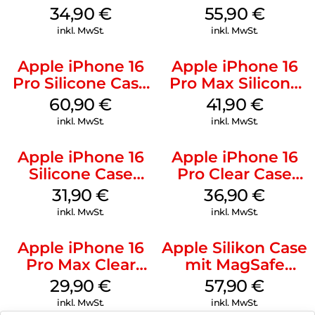
Case MagSafe
Case MagSafe
34,90
€
55,90
€
Denim
Stone Gray
inkl. MwSt.
inkl. MwSt.
Apple iPhone 16
Apple iPhone 16
Pro Silicone Case
Pro Max Silicone
MagSafe Stone
Case MagSafe
60,90
€
41,90
€
Gray
Ultramarine
inkl. MwSt.
inkl. MwSt.
Apple iPhone 16
Apple iPhone 16
Silicone Case
Pro Clear Case
MagSafe Fuchsia
MagSafe
31,90
€
36,90
€
Transparent
inkl. MwSt.
inkl. MwSt.
Apple iPhone 16
Apple Silikon Case
Pro Max Clear
mit MagSafe
Case MagSafe
iPhone 14 Pro
29,90
€
57,90
€
Transparent
(PRODUCT)RED
inkl. MwSt.
inkl. MwSt.