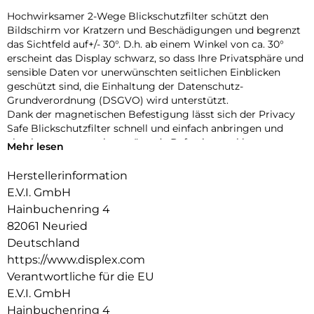
Hochwirksamer 2-Wege Blickschutzfilter schützt den
Bildschirm vor Kratzern und Beschädigungen und begrenzt
das Sichtfeld auf+/- 30°. D.h. ab einem Winkel von ca. 30°
erscheint das Display schwarz, so dass Ihre Privatsphäre und
sensible Daten vor uner­wünschten seitlichen Einblicken
geschützt sind, die Einhaltung der Datenschutz-
Grundverordnung (DSGVO) wird unterstützt.
Dank der magnetischen Befestigung lässt sich der Privacy
Safe Blickschutzfilter schnell und einfach anbringen und
abnehmen – ganz ohne störende Befestigungsklammern.
Mehr lesen
Die Neodym-Magnete sind 100 % geprüft und sicher in der
Anwendung auf Monitoren. Laptopschließen ist ebenfalls
Herstellerinformation
ohne Abnehmen möglich.
E.V.I. GmbH
Dual Surface Technology: der Privacy Safe Blickschutzfilter
Hainbuchenring 4
hat 2 verschiedene Wendeseiten. Die matte Anti-Reflex­
82061 Neuried
überfläche ermöglicht den entspiegelten, blendfreien Einsatz
(v.a. bei hellem Licht) und reduziert störende
Deutschland
Fingerabdrücke. Die andere, glänzende Seite sorgt für
https://www.displex.com
klarere Sicht auf den Bildschirm und maximale Farbbrillanz,
Verantwortliche für die EU
v.a. im Innenbereich und bei mittleren bis dunklen
E.V.I. GmbH
Lichtverhältnissen.
Hainbuchenring 4
Der integrierte Bluelight-Filter reduziert schädliches,