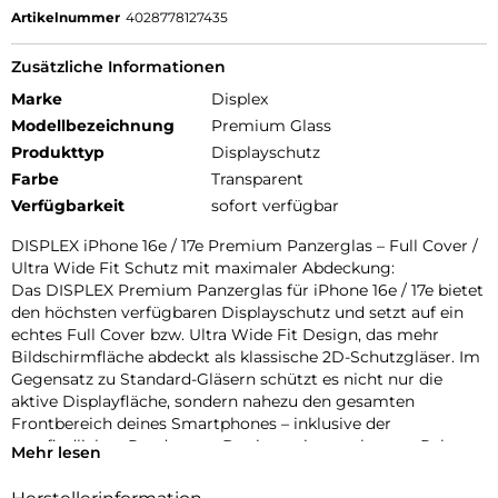
Artikelnummer
4028778127435
Zusätzliche Informationen
Marke
Displex
Modellbezeichnung
Premium Glass
Produkttyp
Displayschutz
Farbe
Transparent
Verfügbarkeit
sofort verfügbar
DISPLEX iPhone 16e / 17e Premium Panzerglas – Full Cover /
Ultra Wide Fit Schutz mit maximaler Abdeckung:
Das DISPLEX Premium Panzerglas für iPhone 16e / 17e bietet
den höchsten verfügbaren Displayschutz und setzt auf ein
echtes Full Cover bzw. Ultra Wide Fit Design, das mehr
Bildschirmfläche abdeckt als klassische 2D-Schutzgläser. Im
Gegensatz zu Standard-Gläsern schützt es nicht nur die
aktive Displayfläche, sondern nahezu den gesamten
Frontbereich deines Smartphones – inklusive der
empfindlichen Randzonen. Der integrierte schwarze Rahmen
Mehr lesen
sorgt für eine nahtlose optische Integration und greift die
originalen Displayränder deines iPhones perfekt auf.