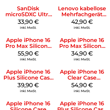
SanDisk
Lenovo kabellose
microSDXC Ultra
Mehrfachgerät
128 GB + Adapter
Luna Grey
33,90
€
42,90
€
Mobile
inkl. MwSt.
inkl. MwSt.
Apple iPhone 16
Apple iPhone 16
Pro Max Silicone
Pro Max Silicone
Case MagSafe
Case MagSafe
55,90
€
34,90
€
Stone Gray
Denim
inkl. MwSt.
inkl. MwSt.
Apple iPhone 16
Apple iPhone 16
Plus Silicone Case
Clear Case
MagSafe Plum
MagSafe
39,90
€
54,90
€
Transparent
inkl. MwSt.
inkl. MwSt.
Apple iPhone 16
Apple iPhone 16
Silicone Case
Plus Silicone Case