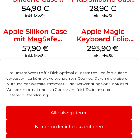
MagSafe Lake
MagSafe Black
54,90
€
28,90
€
Green
inkl. MwSt.
inkl. MwSt.
Apple Silikon Case
Apple Magic
mit MagSafe
Keyboard Folio
iPhone 14 Pro
iPad 10.9″ (10.Gen.)
57,90
€
293,90
€
(PRODUCT)RED
Weiß
inkl. MwSt.
inkl. MwSt.
Um unsere Website für Dich optimal zu gestalten und fortlaufend
verbessern zu können, verwenden wir Cookies. Durch die weitere
Nutzung der Website stimmst Du der Verwendung von Cookies zu.
Impressum
Weitere Informationen zu Cookies erhältst Du in unserer
Datenschutzerklärung.
AGB
Datenschutz
Alle akzeptieren
Vertrag widerrufen
Nur erforderliche akzeptieren
Hinweis zur Batterieentsorgung