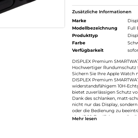
Zusätzliche Informationen
Marke
Disp
Modellbezeichnung
Full
Produkttyp
Disp
Farbe
Schw
Verfügbarkeit
sofo
DISPLEX Premium SMARTWAT
Hochwertiger Rundumschutz f
Sichern Sie Ihre Apple Watch 
DISPLEX Premium SMARTWATC
widerstandsfähigem 10H-Echtgl
bietet zuverlässigen Schutz vo
Dank des schlanken, matt-sc
nicht nur das Display, sonder
oder die Bedienung zu beeintr
eine IP68-Zertifizierung, die d
Mehr lesen
sportliche Aktivitäten, Outdo
Eine High-Tech-Anti-Fingerpr
erleichtert die Reinigung, wäh