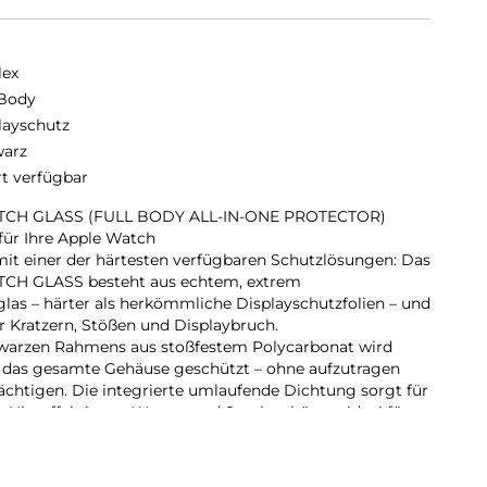
lex
 Body
layschutz
arz
rt verfügbar
CH GLASS (FULL BODY ALL-IN-ONE PROTECTOR)
ür Ihre Apple Watch
mit einer der härtesten verfügbaren Schutzlösungen: Das
H GLASS besteht aus echtem, extrem
as – härter als herkömmliche Displayschutzfolien – und
r Kratzern, Stößen und Displaybruch.
hwarzen Rahmens aus stoßfestem Polycarbonat wird
n das gesamte Gehäuse geschützt – ohne aufzutragen
ächtigen. Die integrierte umlaufende Dichtung sorgt für
ie Uhr effektiv vor Wasser und Staub schützt – ideal für
or-Einsätze und den täglichen Gebrauch.
int-Beschichtung reduziert Fingerabdrücke und
rend die reaktionsschnelle Touch- und Button-