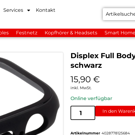
Services
Kontakt
bles
Festnetz
Kopfhörer & Headsets
Smart Hom
Displex Full Bod
schwarz
15,90
€
inkl. MwSt.
Online verfügbar
In den Waren
Artikelnummer
4028778125684