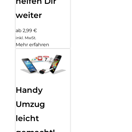
helfen Dir
weiter
ab 2,99 €
inkl. MwSt.
Mehr erfahren
Handy
Umzug
leicht