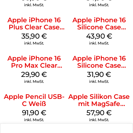
Gray
inkl. MwSt.
inkl. MwSt.
Apple iPhone 16
Apple iPhone 16
Plus Clear Case
Silicone Case
MagSafe
MagSafe Plum
35,90
€
43,90
€
Transparent
inkl. MwSt.
inkl. MwSt.
Apple iPhone 16
Apple iPhone 16
Pro Max Clear
Silicone Case
Case MagSafe
MagSafe Fuchsia
29,90
€
31,90
€
Transparent
inkl. MwSt.
inkl. MwSt.
Apple Pencil USB-
Apple Silikon Case
C Weiß
mit MagSafe
iPhone 14 Pro
91,90
€
57,90
€
(PRODUCT)RED
inkl. MwSt.
inkl. MwSt.