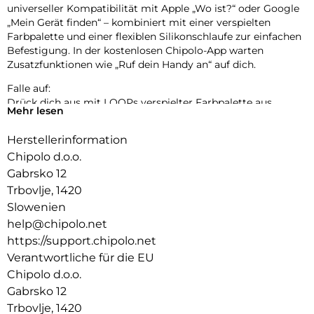
universeller Kompatibilität mit Apple „Wo ist?“ oder Google
„Mein Gerät finden“ – kombiniert mit einer verspielten
Farbpalette und einer flexiblen Silikonschlaufe zur einfachen
Befestigung. In der kostenlosen Chipolo-App warten
Zusatzfunktionen wie „Ruf dein Handy an“ auf dich.
Falle auf:
Drück dich aus mit LOOPs verspielter Farbpalette aus
Mehr lesen
Pastell- und klassischen Tönen. Bereit, deinen Stil überallhin
zu begleiten.
Herstellerinformation
Einfach aufladen:
Chipolo d.o.o.
LOOP wurde für deinen Komfort und mit Rücksicht auf den
Gabrsko 12
Planeten entwickelt – langlebig, nachhaltig und bereit, dein
Trbovlje, 1420
neuer Lieblingsbegleiter zu werden.
Slowenien
Leicht zu hören, leicht zu finden:
help@chipolo.net
Verlegte Gegenstände wiederzufinden sollte einfach sein.
https://support.chipolo.net
Der extra laute Ton und die erweiterte Reichweite von LOOP
Verantwortliche für die EU
führen dich in wenigen Sekunden zu deinen wichtigsten
Chipolo d.o.o.
Sachen.
Gabrsko 12
Kraft auf Knopfdruck:
Trbovlje, 1420