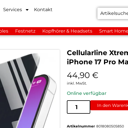
Services
Kontakt
bles
Festnetz
Kopfhörer & Headsets
Smart Hom
Cellularline Xtre
iPhone 17 Pro M
44,90
€
inkl. MwSt.
Online verfügbar
In den Waren
Artikelnummer
8018080505850