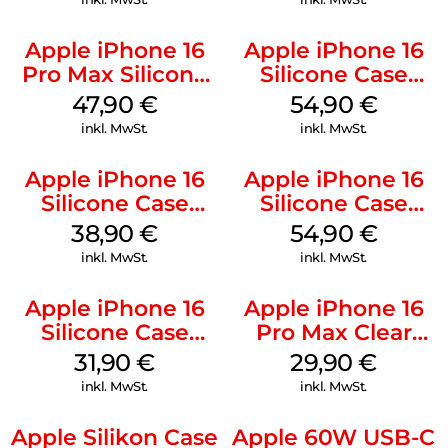
Apple iPhone 16
Apple iPhone 16
Pro Max Silicone
Silicone Case
Case MagSafe
MagSafe Black
47,90
€
54,90
€
Black
inkl. MwSt.
inkl. MwSt.
Apple iPhone 16
Apple iPhone 16
Silicone Case
Silicone Case
MagSafe
MagSafe Lake
38,90
€
54,90
€
Ultramarine
Green
inkl. MwSt.
inkl. MwSt.
Apple iPhone 16
Apple iPhone 16
Silicone Case
Pro Max Clear
MagSafe Fuchsia
Case MagSafe
31,90
€
29,90
€
Transparent
inkl. MwSt.
inkl. MwSt.
Apple Silikon Case
Apple 60W USB-C