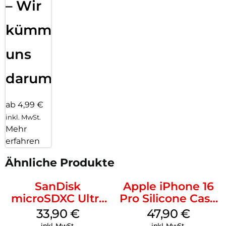
– Wir
kümmern
uns
darum!
ab 4,99 €
inkl. MwSt.
Mehr
erfahren
Ähnliche Produkte
SanDisk
Apple iPhone 16
microSDXC Ultra
Pro Silicone Case
128 GB + Adapter
MagSafe Denim
33,90
€
47,90
€
Mobile
inkl. MwSt.
inkl. MwSt.