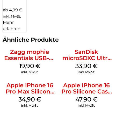
ab 4,99 €
inkl. MwSt.
Mehr
erfahren
Ähnliche Produkte
Zagg mophie
SanDisk
Essentials USB-C-
microSDXC Ultra
20W Charger PD
128 GB + Adapter
19,90
€
33,90
€
Weiß
Mobile
inkl. MwSt.
inkl. MwSt.
Apple iPhone 16
Apple iPhone 16
Pro Max Silicone
Pro Silicone Case
Case MagSafe
MagSafe Denim
34,90
€
47,90
€
Denim
inkl. MwSt.
inkl. MwSt.