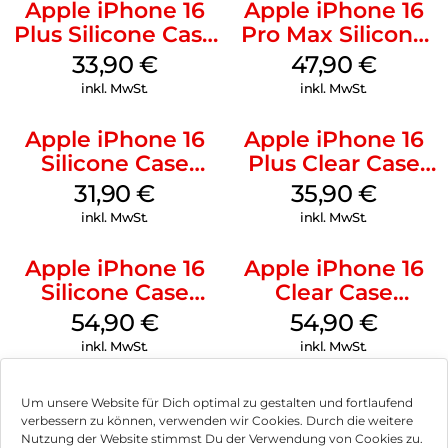
Apple iPhone 16
Apple iPhone 16
Plus Silicone Case
Pro Max Silicone
MagSafe Lake
Case MagSafe
33,90
€
47,90
€
Green
Black
inkl. MwSt.
inkl. MwSt.
Apple iPhone 16
Apple iPhone 16
Silicone Case
Plus Clear Case
MagSafe Fuchsia
MagSafe
31,90
€
35,90
€
Transparent
inkl. MwSt.
inkl. MwSt.
Apple iPhone 16
Apple iPhone 16
Silicone Case
Clear Case
MagSafe Black
MagSafe
54,90
€
54,90
€
Transparent
inkl. MwSt.
inkl. MwSt.
Um unsere Website für Dich optimal zu gestalten und fortlaufend
verbessern zu können, verwenden wir Cookies. Durch die weitere
Nutzung der Website stimmst Du der Verwendung von Cookies zu.