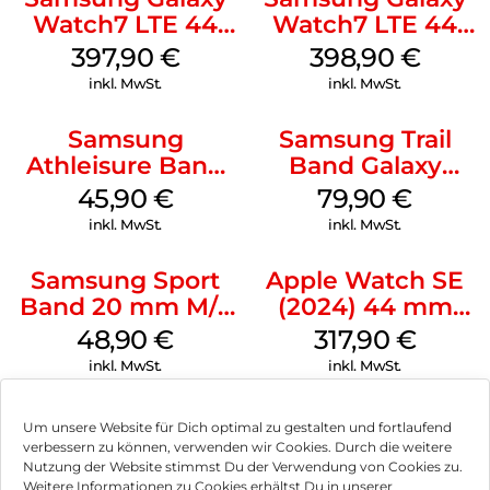
Watch7 LTE 44
Watch7 LTE 44
mm Green
mm Silver
397,90
€
398,90
€
inkl. MwSt.
inkl. MwSt.
Samsung
Samsung Trail
Athleisure Band
Band Galaxy
S/M Galaxy
Watch Ultra
45,90
€
79,90
€
Watch7 Cream
Orange
inkl. MwSt.
inkl. MwSt.
Samsung Sport
Apple Watch SE
Band 20 mm M/L
(2024) 44 mm
Galaxy Watch
GPS + Cellular
48,90
€
317,90
€
Series Silber
(Sportarmband
inkl. MwSt.
inkl. MwSt.
Mitternacht M/L)
Mitternacht
Um unsere Website für Dich optimal zu gestalten und fortlaufend
verbessern zu können, verwenden wir Cookies. Durch die weitere
Nutzung der Website stimmst Du der Verwendung von Cookies zu.
Impressum
Weitere Informationen zu Cookies erhältst Du in unserer