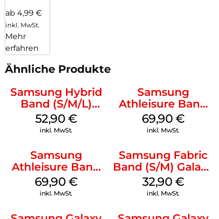
ab 4,99 €
inkl. MwSt.
Mehr
erfahren
Ähnliche Produkte
Samsung Hybrid
Samsung
Band (S/M/L)
Athleisure Band
Galaxy
(M/L) Galaxy
52,90
€
69,90
€
Watch8/Watch8
Watch8/Watch8
inkl. MwSt.
inkl. MwSt.
Classic White
Classic Graphite
Samsung
Samsung Fabric
Athleisure Band
Band (S/M) Galaxy
(S/M) Galaxy
Watch8/Watch8
69,90
€
32,90
€
Watch8/Watch8
Classic Red
inkl. MwSt.
inkl. MwSt.
Classic Sage
Samsung Galaxy
Samsung Galaxy