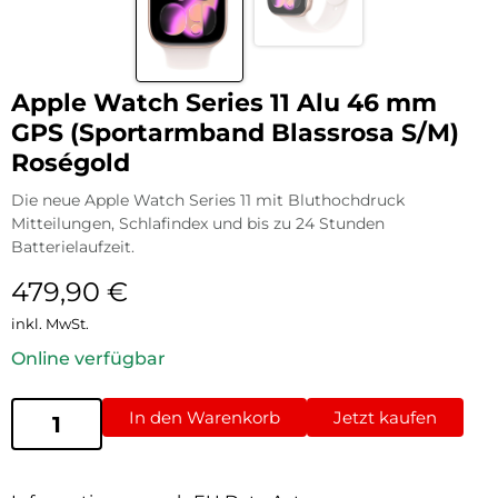
Apple Watch Series 11 Alu 46 mm
GPS (Sportarmband Blassrosa S/M)
Roségold
Die neue Apple Watch Series 11 mit Bluthochdruck
Mitteilungen, Schlafindex und bis zu 24 Stunden
Batterielaufzeit.
479,90
€
inkl. MwSt.
Online verfügbar
In den Warenkorb
Jetzt kaufen