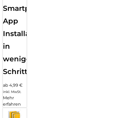
Sende eine Textnachricht, nimm einen Anruf an, hör Musik,
Smartphone
verwende Siri und erhalte Mitteilungen. Die Series 11 (GPS)
funktioniert mit deinem iPhone und im WLAN, damit du in
Verbindung bleibst.
App
Installation
in
wenigen
Schritten
ab 4,99 €
inkl. MwSt.
Mehr
erfahren