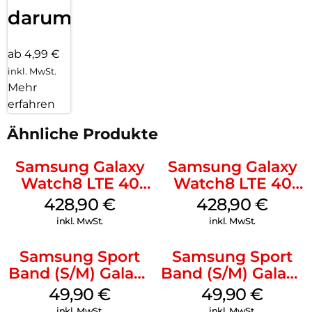
darum!
ab 4,99 €
inkl. MwSt.
Mehr
erfahren
Ähnliche Produkte
Samsung Galaxy
Samsung Galaxy
Watch8 LTE 40
Watch8 LTE 40
mm Graphite
mm Silver
428,90
€
428,90
€
inkl. MwSt.
inkl. MwSt.
Samsung Sport
Samsung Sport
Band (S/M) Galaxy
Band (S/M) Galaxy
Watch8/Watch8
Watch8/Watch8
49,90
€
49,90
€
Classic Graphite
Classic White
inkl. MwSt.
inkl. MwSt.