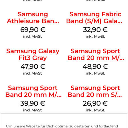
Samsung
Samsung Fabric
Athleisure Band
Band (S/M) Galaxy
(M/L) Galaxy
Watch8/Watch8
69,90
€
32,90
€
Watch8/Watch8
Classic Red
inkl. MwSt.
inkl. MwSt.
Classic Graphite
Samsung Galaxy
Samsung Sport
Fit3 Gray
Band 20 mm M/L
Galaxy Watch
47,90
€
48,90
€
Series Silber
inkl. MwSt.
inkl. MwSt.
Samsung Sport
Samsung Sport
Band 20 mm M/L
Band 20 mm S/M
Galaxy Watch4
Galaxy Watch4
39,90
€
26,90
€
Serie Graphite
Serie Graphite
inkl. MwSt.
inkl. MwSt.
Um unsere Website für Dich optimal zu gestalten und fortlaufend