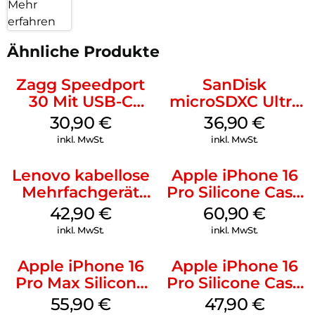
Mehr
erfahren
Ähnliche Produkte
Zagg Speedport
SanDisk
30 Mit USB-C
microSDXC Ultra
Kabel Weiß
128 GB + Adapter
30,90
€
36,90
€
Mobile
inkl. MwSt.
inkl. MwSt.
Lenovo kabellose
Apple iPhone 16
Mehrfachgerät
Pro Silicone Case
Luna Grey
MagSafe Stone
42,90
€
60,90
€
Gray
inkl. MwSt.
inkl. MwSt.
Apple iPhone 16
Apple iPhone 16
Pro Max Silicone
Pro Silicone Case
Case MagSafe
MagSafe Denim
55,90
€
47,90
€