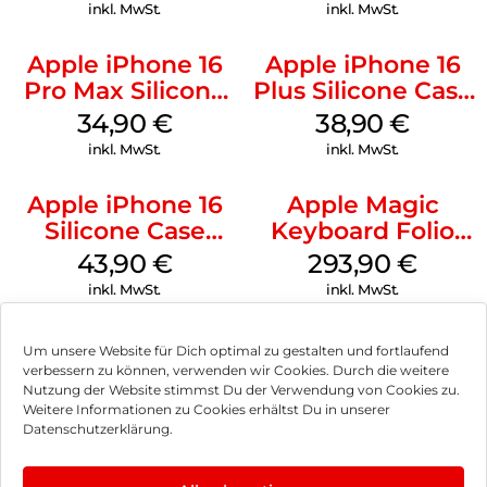
Stone Gray
inkl. MwSt.
inkl. MwSt.
Apple iPhone 16
Apple iPhone 16
Pro Max Silicone
Plus Silicone Case
Case MagSafe
MagSafe Denim
34,90
€
38,90
€
Denim
inkl. MwSt.
inkl. MwSt.
Apple iPhone 16
Apple Magic
Silicone Case
Keyboard Folio
MagSafe Plum
iPad 10.9″ (10.Gen.)
43,90
€
293,90
€
Weiß
inkl. MwSt.
inkl. MwSt.
Um unsere Website für Dich optimal zu gestalten und fortlaufend
verbessern zu können, verwenden wir Cookies. Durch die weitere
Nutzung der Website stimmst Du der Verwendung von Cookies zu.
Impressum
Weitere Informationen zu Cookies erhältst Du in unserer
Datenschutzerklärung.
AGB