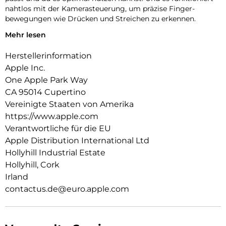
nahtlos mit der Kamera­steuerung, um präzise Finger­
bewegungen wie Drücken und Streichen zu erkennen.
Mehr lesen
Innen‑ und Außenseite sind mit einer kratzfesten
Beschichtung versehen. Und alle Materialien und
Herstellerinformation
Beschichtungen wurden optimiert, um zu verhindern, dass
das Case mit der Zeit vergilbt.
Apple Inc.
One Apple Park Way
Mit integrierten Magneten, die sich perfekt am iPhone 17 Pro
CA 95014 Cupertino
ausrichten, hält das Case ganz einfach und sorgt für
schnelleres kabelloses Laden. Lass dein iPhone beim Laden
Vereinigte Staaten von Amerika
einfach im Case und docke dein MagSafe Ladegerät an. Oder
https://www.apple.com
leg es auf dein Qi2.2- oder Qi zertifiziertes Ladegerät.
Verantwortliche für die EU
Apple Distribution International Ltd
Wie jedes von Apple entwickelte Case durchläuft es im Laufe
des Design‑ und Fertigungs­prozesses Tausende von
Hollyhill Industrial Estate
Teststunden. Deshalb sieht es nicht nur großartig aus,
Hollyhill, Cork
sondern schützt dein iPhone auch vor Kratzern und bei
Irland
Stürzen.
contactus.de@euro.apple.com