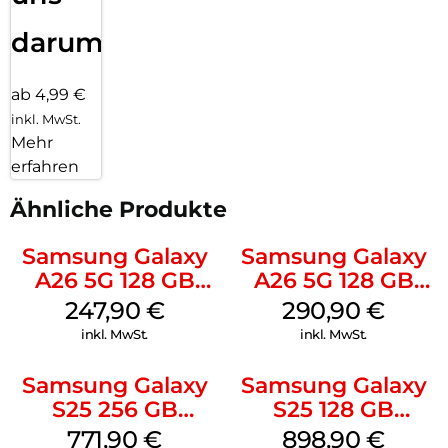
darum!
ab 4,99 €
inkl. MwSt.
Mehr
erfahren
Ähnliche Produkte
Samsung Galaxy
Samsung Galaxy
A26 5G 128 GB
A26 5G 128 GB
Black
White
247,90
€
290,90
€
inkl. MwSt.
inkl. MwSt.
Samsung Galaxy
Samsung Galaxy
S25 256 GB
S25 128 GB
Icyblue
Icyblue
771,90
€
898,90
€