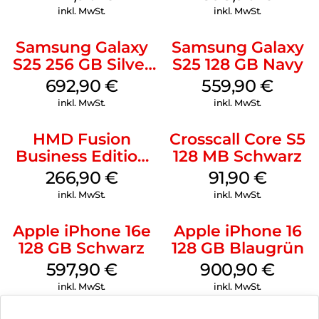
inkl. MwSt.
inkl. MwSt.
Samsung Galaxy
Samsung Galaxy
S25 256 GB Silver
S25 128 GB Navy
Shadow
692,90
€
559,90
€
inkl. MwSt.
inkl. MwSt.
HMD Fusion
Crosscall Core S5
Business Edition
128 MB Schwarz
256 GB Grey
266,90
€
91,90
€
inkl. MwSt.
inkl. MwSt.
Apple iPhone 16e
Apple iPhone 16
128 GB Schwarz
128 GB Blaugrün
597,90
€
900,90
€
inkl. MwSt.
inkl. MwSt.