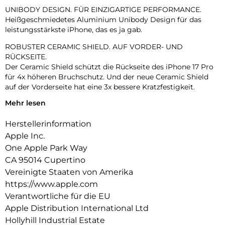
UNIBODY DESIGN. FÜR EINZIGARTIGE PERFORMANCE.
Heißgeschmiedetes Aluminium Unibody Design für das
leistungsstärkste iPhone, das es ja gab.
ROBUSTER CERAMIC SHIELD. AUF VORDER- UND
RÜCKSEITE.
Der Ceramic Shield schützt die Rückseite des iPhone 17 Pro
für 4x höheren Bruchschutz. Und der neue Ceramic Shield
auf der Vorderseite hat eine 3x bessere Kratzfestigkeit.
Mehr lesen
DAS ULTIMATIVE PRO KAMERA-SYSTEM.
Mit 48 MP Rückkameras und 8x Zoom in optischer Qualität –
Herstellerinformation
dem größten Zoombereich, den es je bei einem iPhone gab.
Das ist wie 8 Pro Objektive in deiner Hosentasche.
Apple Inc.
One Apple Park Way
18MP CENTER STAGE FRONTKAMERA.
CA 95014 Cupertino
Flexible Bildausschnitte. Smarte Gruppenselfies, Videos mit
doppelter Aufnahme von Front- und Rückkamera und mehr.
Vereinigte Staaten von Amerika
https://www.apple.com
A19 PRO CHIP. DAMPFGEKÜHLT. BLITZSCHNELL.
Verantwortliche für die EU
Der A19 Pro ist der leistungsstärkste iPhone Chip, den es je
Apple Distribution International Ltd
gab, mit einer bis zu 40 Prozent höheren gleichbleibenden
Performance.
Hollyhill Industrial Estate