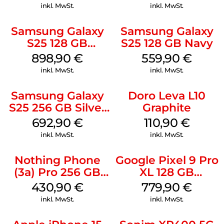
inkl. MwSt.
inkl. MwSt.
Samsung Galaxy
Samsung Galaxy
S25 128 GB
S25 128 GB Navy
Icyblue
898,90
€
559,90
€
inkl. MwSt.
inkl. MwSt.
Samsung Galaxy
Doro Leva L10
S25 256 GB Silver
Graphite
Shadow
692,90
€
110,90
€
inkl. MwSt.
inkl. MwSt.
Nothing Phone
Google Pixel 9 Pro
(3a) Pro 256 GB
XL 128 GB
Grey
Obsidian
430,90
€
779,90
€
inkl. MwSt.
inkl. MwSt.