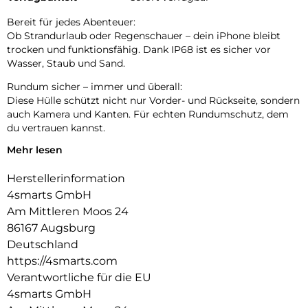
Bereit für jedes Abenteuer:
Ob Strandurlaub oder Regenschauer – dein iPhone bleibt
trocken und funktionsfähig. Dank IP68 ist es sicher vor
Wasser, Staub und Sand.
Rundum sicher – immer und überall:
Diese Hülle schützt nicht nur Vorder- und Rückseite, sondern
auch Kamera und Kanten. Für echten Rundumschutz, dem
du vertrauen kannst.
Mehr lesen
Runtergefallen? Kein Problem.:
Stürze aus bis zu 1,2 Metern steckt dein iPhone locker weg –
Herstellerinformation
ideal für den Alltag, Reisen und Action-Momente.
4smarts GmbH
Tauch ein – mit klarer Sicht:
Am Mittleren Moos 24
Das speziell beschichtete Kamerafenster sorgt für scharfe
86167 Augsburg
Bilder unter Wasser – perfekt für Pool, Meer & Abenteuer.
Deutschland
https://4smarts.com
Verantwortliche für die EU
4smarts GmbH