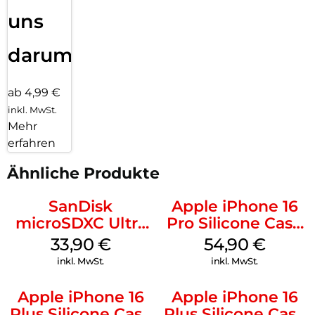
uns
darum!
ab 4,99 €
inkl. MwSt.
Mehr
erfahren
Ähnliche Produkte
SanDisk
Apple iPhone 16
microSDXC Ultra
Pro Silicone Case
128 GB + Adapter
MagSafe Black
33,90
€
54,90
€
Mobile
inkl. MwSt.
inkl. MwSt.
Apple iPhone 16
Apple iPhone 16
Plus Silicone Case
Plus Silicone Case