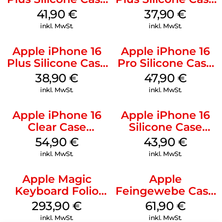
MagSafe Stone
MagSafe Lake
41,90
€
37,90
€
Gray
Green
inkl. MwSt.
inkl. MwSt.
Apple iPhone 16
Apple iPhone 16
Plus Silicone Case
Pro Silicone Case
MagSafe Denim
MagSafe Denim
38,90
€
47,90
€
inkl. MwSt.
inkl. MwSt.
Apple iPhone 16
Apple iPhone 16
Clear Case
Silicone Case
MagSafe
MagSafe Plum
54,90
€
43,90
€
Transparent
inkl. MwSt.
inkl. MwSt.
Apple Magic
Apple
Keyboard Folio
Feingewebe Case
iPad 10.9″ (10.Gen.)
iPhone 15 Pro
293,90
€
61,90
€
Weiß
MagSafe Schwarz
inkl. MwSt.
inkl. MwSt.