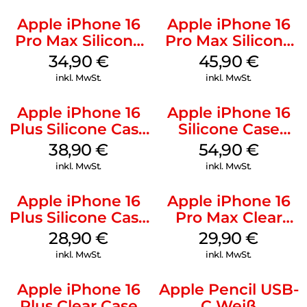
Apple iPhone 16
Apple iPhone 16
Pro Max Silicone
Pro Max Silicone
Case MagSafe
Case MagSafe
34,90
€
45,90
€
Denim
Ultramarine
inkl. MwSt.
inkl. MwSt.
Apple iPhone 16
Apple iPhone 16
Plus Silicone Case
Silicone Case
MagSafe Denim
MagSafe Lake
38,90
€
54,90
€
Green
inkl. MwSt.
inkl. MwSt.
Apple iPhone 16
Apple iPhone 16
Plus Silicone Case
Pro Max Clear
MagSafe Black
Case MagSafe
28,90
€
29,90
€
Transparent
inkl. MwSt.
inkl. MwSt.
Apple iPhone 16
Apple Pencil USB-
Plus Clear Case
C Weiß