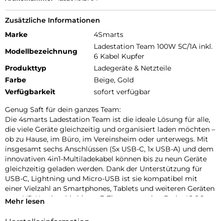
Zusätzliche Informationen
Marke
4Smarts
Ladestation Team 100W 5C/1A inkl.
Modellbezeichnung
6 Kabel Kupfer
Produkttyp
Ladegeräte & Netzteile
Farbe
Beige, Gold
Verfügbarkeit
sofort verfügbar
Genug Saft für dein ganzes Team:
Die 4smarts Ladestation Team ist die ideale Lösung für alle,
die viele Geräte gleichzeitig und organisiert laden möchten –
ob zu Hause, im Büro, im Vereinsheim oder unterwegs. Mit
insgesamt sechs Anschlüssen (5x USB-C, 1x USB-A) und dem
innovativen 4in1-Multiladekabel können bis zu neun Geräte
gleichzeitig geladen werden. Dank der Unterstützung für
USB-C, Lightning und Micro-USB ist sie kompatibel mit
einer Vielzahl an Smartphones, Tablets und weiteren Geräten
vom VR-Headset bis hin zu E-Zigaretten wie z.B. der IQOS –
Mehr lesen
von aktuellen Modellen bis hin zu älteren Ausführungen. Eine
praktische USB-Ladestation für mehrere Geräte, die für alle