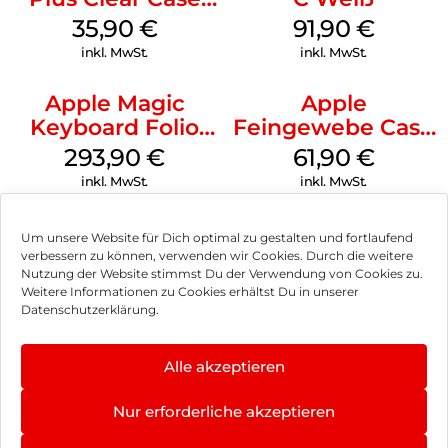
MagSafe
35,90
€
91,90
€
Transparent
inkl. MwSt.
inkl. MwSt.
Apple Magic
Apple
Keyboard Folio
Feingewebe Case
iPad 10.9″ (10.Gen.)
iPhone 15 Pro
293,90
€
61,90
€
Weiß
MagSafe Schwarz
inkl. MwSt.
inkl. MwSt.
Um unsere Website für Dich optimal zu gestalten und fortlaufend
verbessern zu können, verwenden wir Cookies. Durch die weitere
Nutzung der Website stimmst Du der Verwendung von Cookies zu.
Impressum
Weitere Informationen zu Cookies erhältst Du in unserer
Datenschutzerklärung.
AGB
Datenschutz
Alle akzeptieren
Vertrag widerrufen
Nur erforderliche akzeptieren
Hinweis zur Batterieentsorgung