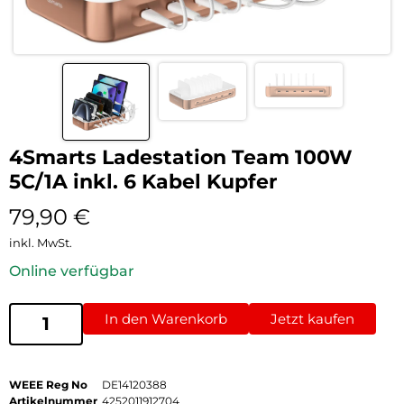
4Smarts Ladestation Team 100W
5C/1A inkl. 6 Kabel Kupfer
79,90
€
inkl. MwSt.
Online verfügbar
In den Warenkorb
Jetzt kaufen
WEEE Reg No
DE14120388
Artikelnummer
4252011912704