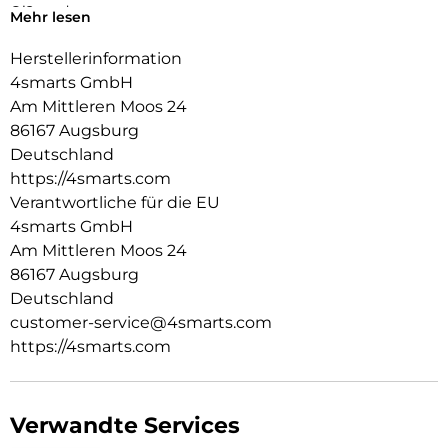
Qi2 ready
Mehr lesen
Qi2 ready und kabellose Ladefunktion? Selbstverständlich.
Der integrierte Magnetring ermöglicht nahtloses Andocken
Herstellerinformation
von Zubehör und Ladegeräten.
4smarts GmbH
Griffige Anti-Rutsch-Kanten
Am Mittleren Moos 24
Die griffigen Anti-Rutsch-Kanten sorgen für sicheren Halt im
86167 Augsburg
Alltag, ohne das schlanke Format des Galaxy S26+ zu
beeinträchtigen.
Deutschland
Transparent-matte Rückseite mit strukturierter Optik
https://4smarts.com
Die transparente Rückseite mit markanter Riffelstruktur
Verantwortliche für die EU
verleiht dem Case einen modernen, technischen Stil, der
4smarts GmbH
nicht nur optisch beeindruckt, sondern sich auch
Am Mittleren Moos 24
hervorragend anfühlt.
86167 Augsburg
Deutschland
customer-service@4smarts.com
https://4smarts.com
Verwandte Services