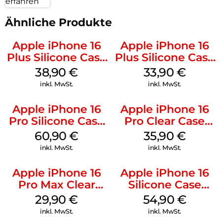
erfahren
Ähnliche Produkte
Apple iPhone 16
Apple iPhone 16
Plus Silicone Case
Plus Silicone Case
MagSafe Denim
MagSafe Lake
38,90
€
33,90
€
Green
inkl. MwSt.
inkl. MwSt.
Apple iPhone 16
Apple iPhone 16
Pro Silicone Case
Pro Clear Case
MagSafe Stone
MagSafe
60,90
€
35,90
€
Gray
Transparent
inkl. MwSt.
inkl. MwSt.
Apple iPhone 16
Apple iPhone 16
Pro Max Clear
Silicone Case
Case MagSafe
MagSafe Lake
29,90
€
54,90
€
Transparent
Green
inkl. MwSt.
inkl. MwSt.