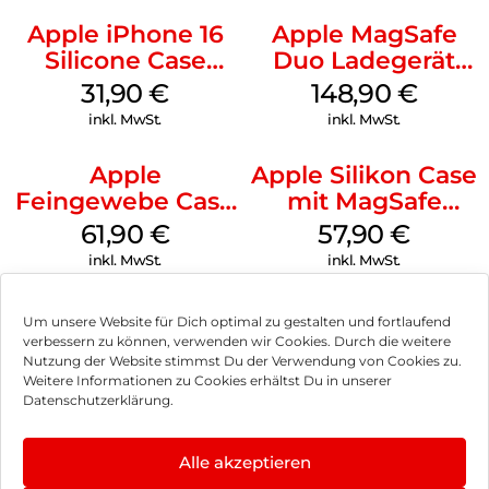
Apple iPhone 16
Apple MagSafe
Silicone Case
Duo Ladegerät
MagSafe Fuchsia
Weiß
31,90
€
148,90
€
inkl. MwSt.
inkl. MwSt.
Apple
Apple Silikon Case
Feingewebe Case
mit MagSafe
iPhone 15 Pro
iPhone 14 Pro
61,90
€
57,90
€
MagSafe Schwarz
(PRODUCT)RED
inkl. MwSt.
inkl. MwSt.
Um unsere Website für Dich optimal zu gestalten und fortlaufend
verbessern zu können, verwenden wir Cookies. Durch die weitere
Nutzung der Website stimmst Du der Verwendung von Cookies zu.
Impressum
Weitere Informationen zu Cookies erhältst Du in unserer
Datenschutzerklärung.
AGB
Datenschutz
Alle akzeptieren