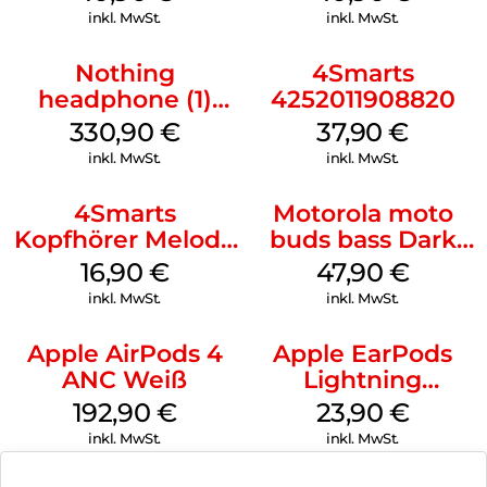
Headphone MAXI
Headphone MAXI
inkl. MwSt.
inkl. MwSt.
3 Blue
3 Purple
Nothing
4Smarts
headphone (1)
4252011908820
Schwarz
330,90
€
37,90
€
inkl. MwSt.
inkl. MwSt.
4Smarts
Motorola moto
Kopfhörer Melody
buds bass Dark
Digital USB-C
Shadow
16,90
€
47,90
€
Weiß
inkl. MwSt.
inkl. MwSt.
Apple AirPods 4
Apple EarPods
ANC Weiß
Lightning
Anschluss Weiß
192,90
€
23,90
€
inkl. MwSt.
inkl. MwSt.