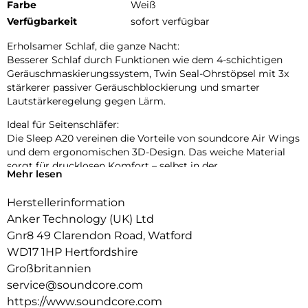
Farbe
Weiß
Verfügbarkeit
sofort verfügbar
Erholsamer Schlaf, die ganze Nacht:
Besserer Schlaf durch Funktionen wie dem 4-schichtigen
Geräuschmaskierungssystem, Twin Seal-Ohrstöpsel mit 3x
stärkerer passiver Geräuschblockierung und smarter
Lautstärkeregelung gegen Lärm.
Ideal für Seitenschläfer:
Die Sleep A20 vereinen die Vorteile von soundcore Air Wings
und dem ergonomischen 3D-Design. Das weiche Material
sorgt für drucklosen Komfort – selbst in der
Mehr lesen
Seitenschläferposition.
Herstellerinformation
Extra lange Wiedergabe:
Im Schlafmodus liegt die Akkulaufzeit mit 1x Laden bei 14
Anker Technology (UK) Ltd
Stunden und verlängert sich mit Ladecase auf 80 Stunden.
Gnr8 49 Clarendon Road, Watford
Der Bluetooth-Modus bietet 10 Stunden Wiedergabezeit und
WD17 1HP Hertfordshire
zusätzliche 55 Stunden mit Ladecase.
Großbritannien
Streame Inhalte via Bluetooth:
service@soundcore.com
Dank der stabilen Bluetooth 5.3-Verbindung und einer
https://www.soundcore.com