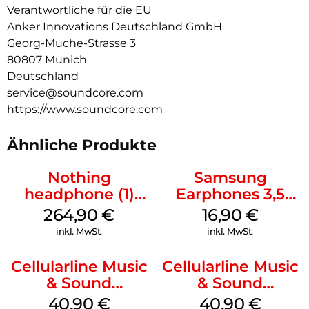
personalisierten Auswahl an verschiedenem weißen
Verantwortliche für die EU
Rauschen kannst du deinen eigenen Soundtrack für eine
Anker Innovations Deutschland GmbH
erholsame Nachtruhe erstellen.
Georg-Muche-Strasse 3
Schlafanalyse für bessere Erholung:
80807 Munich
Ein G-Sensor in den Sleep A20 zeichnet deine
Deutschland
Schlafpositionen und Bewegungen auf. Zusammen mit der
service@soundcore.com
Echtzeituhr erfolgt eine präzise Analyse der Schlafqualität,
die Einblicke in dein nächtliches Verhalten gibt.
https://www.soundcore.com
Ähnliche Produkte
Nothing
Samsung
headphone (1)
Earphones 3,5
Weiß
mm Schwarz
264,90
€
16,90
€
inkl. MwSt.
inkl. MwSt.
Cellularline Music
Cellularline Music
& Sound
& Sound
Bluetooth
Bluetooth
40,90
€
40,90
€