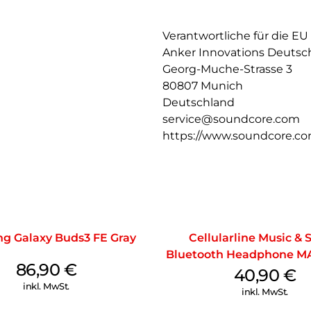
4 strahlformende Mikrofone u
Stimme und filtern gleichzeiti
bei wichtigen Gesprächen müh
Verantwortliche für die EU
Anker Innovations Deuts
Lege das Case auf ein kabello
Georg-Muche-Strasse 3
Einmal laden bietet 10h Musi
80807 Munich
Deutschland
service@soundcore.com
https://www.soundcore.c
g Galaxy Buds3 FE Gray
Cellularline Music &
Bluetooth Headphone MA
86,90
€
40,90
€
inkl. MwSt.
inkl. MwSt.