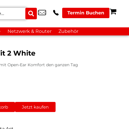
Termin Buchen
e
Netzwerk & Router
Zubehör
it 2 White
 mit Open-Ear Komfort den ganzen Tag
korb
Jetzt kaufen
ta Act