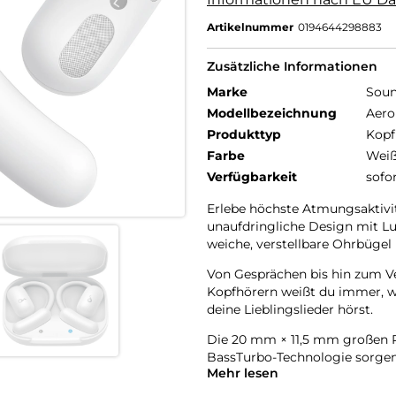
Artikelnummer
0194644298883
Zusätzliche Informationen
Marke
Soun
Modellbezeichnung
Aero
Produkttyp
Kopf
Farbe
Wei
Verfügbarkeit
sofo
Erlebe höchste Atmungsaktivi
unaufdringliche Design mit Lu
weiche, verstellbare Ohrbügel 
Von Gesprächen bis hin zum V
Kopfhörern weißt du immer, 
deine Lieblingslieder hörst.
Die 20 mm × 11,5 mm großen R
BassTurbo-Technologie sorgen 
Mehr lesen
Freue dich auf kabellosen Hi-R