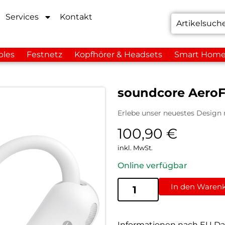
Services
Kontakt
bles
Festnetz
Kopfhörer & Headsets
Smart Hom
soundcore AeroF
Erlebe unser neuestes Design
100,90
€
inkl. MwSt.
Online verfügbar
In den Waren
Informationen nach EU Da