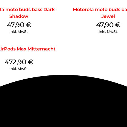
la moto buds bass Dark
Motorola moto buds ba
Shadow
Jewel
47,90
€
47,90
€
inkl. MwSt.
inkl. MwSt.
irPods Max Mitternacht
472,90
€
inkl. MwSt.