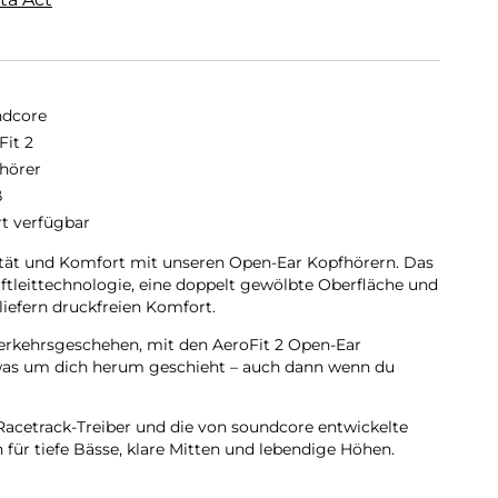
dcore
Fit 2
hörer
ß
rt verfügbar
tät und Komfort mit unseren Open-Ear Kopfhörern. Das
ftleittechnologie, eine doppelt gewölbte Oberfläche und
liefern druckfreien Komfort.
erkehrsgeschehen, mit den AeroFit 2 Open-Ear
was um dich herum geschieht – auch dann wenn du
acetrack-Treiber und die von soundcore entwickelte
für tiefe Bässe, klare Mitten und lebendige Höhen.
es-Klang, verfeinert durch LDAC.