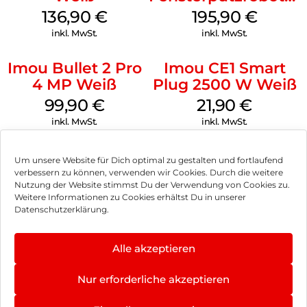
Weiß
136,90
€
195,90
€
inkl. MwSt.
inkl. MwSt.
Imou Bullet 2 Pro
Imou CE1 Smart
4 MP Weiß
Plug 2500 W Weiß
99,90
€
21,90
€
inkl. MwSt.
inkl. MwSt.
Um unsere Website für Dich optimal zu gestalten und fortlaufend
verbessern zu können, verwenden wir Cookies. Durch die weitere
Nutzung der Website stimmst Du der Verwendung von Cookies zu.
Impressum
Weitere Informationen zu Cookies erhältst Du in unserer
Datenschutzerklärung.
AGB
Datenschutz
Alle akzeptieren
Vertrag widerrufen
Nur erforderliche akzeptieren
Hinweis zur Batterieentsorgung