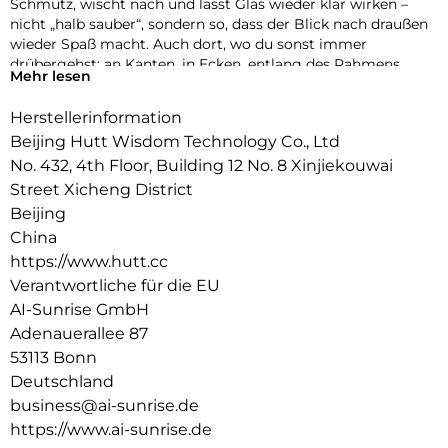
Schmutz, wischt nach und lässt Glas wieder klar wirken –
nicht „halb sauber“, sondern so, dass der Blick nach draußen
wieder Spaß macht. Auch dort, wo du sonst immer
drübergehst: an Kanten, in Ecken, entlang des Rahmens.
Mehr lesen
Perfekt für große Fensterfronten, Balkontüren, schmale
Fenster, Spiegel oder Duschglas.
Herstellerinformation
Der beste Teil: Du gewinnst Zeit zurück. Keine Fensterputz-
Beijing Hutt Wisdom Technology Co., Ltd
Tage mehr, kein „mach ich später“. Nur ein Zuhause, das
No. 432, 4th Floor, Building 12 No. 8 Xinjiekouwai
sofort frischer aussieht – während du deinen Kaffee trinkst.
Street Xicheng District
Vertikale Reinigung bis zu einer maximal empfohlenen
Beijing
Neigung von 60° : Klassische Wintergarten-Dächer sind
China
damit ausgeschlossen.
https://www.hutt.cc
Verantwortliche für die EU
AI-Sunrise GmbH
Adenauerallee 87
53113 Bonn
Deutschland
business@ai-sunrise.de
https://www.ai-sunrise.de