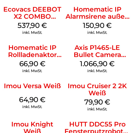
Ecovacs DEEBOT
Homematic IP
X2 COMBO
Alarmsirene außen
Schwarz
Weiß
537,90
€
150,90
€
inkl. MwSt.
inkl. MwSt.
Homematic IP
Axis P1465-LE
Rollladenaktor
Bullet Camera
Unterputz Weiß
Weiß
66,90
€
1.066,90
€
inkl. MwSt.
inkl. MwSt.
Imou Versa Weiß
Imou Cruiser 2 2K
Weiß
64,90
€
79,90
€
inkl. MwSt.
inkl. MwSt.
Imou Knight
HUTT DDC55 Pro
Weiß
Fensterputzroboter