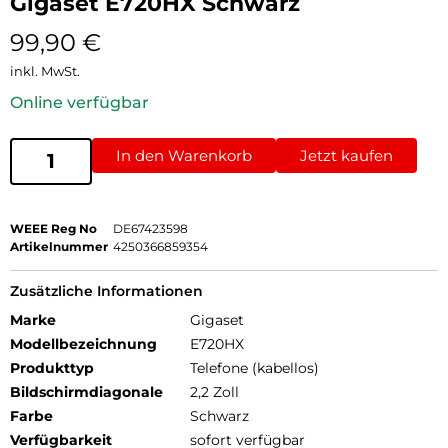
Gigaset E720HX Schwarz
99,90
€
inkl. MwSt.
Online verfügbar
In den Warenkorb
Jetzt kaufen
WEEE Reg No
DE67423598
Artikelnummer
4250366859354
Zusätzliche Informationen
Marke
Gigaset
Modellbezeichnung
E720HX
Produkttyp
Telefone (kabellos)
Bildschirmdiagonale
2,2 Zoll
Farbe
Schwarz
Verfügbarkeit
sofort verfügbar