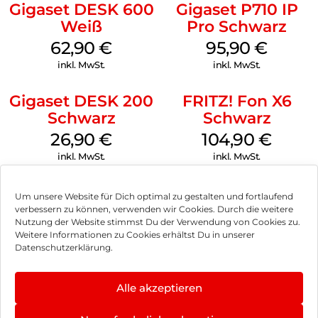
Gigaset DESK 600
Gigaset P710 IP
Name in der vergrößerten Darstellung breiter als das Display
Weiß
Pro Schwarz
ist, erscheint er als laufendes Textband. Auch im Wahlmodus
stehen die eingegebenen Ziffern extra groß auf diesem
62,90
€
95,90
€
Farbhintergrund. Und bei schwierigen Lichtverhältnissen?
inkl. MwSt.
inkl. MwSt.
Können Sie dank Beleuchtung alles ausgezeichnet ablesen.
Universal-Mobilteil zur Erweiterung von:
Gigaset DESK 200
FRITZ! Fon X6
Schwarz
Schwarz
DECT/Gap-Routern
26,90
€
104,90
€
Routern mit DECT/Cat-iq 2.0
inkl. MwSt.
inkl. MwSt.
Gigaset DECT-Basisstationen
Sprechende Wähltasten
Um unsere Website für Dich optimal zu gestalten und fortlaufend
verbessern zu können, verwenden wir Cookies. Durch die weitere
Nutzung der Website stimmst Du der Verwendung von Cookies zu.
Impressum
Weitere Informationen zu Cookies erhältst Du in unserer
Datenschutzerklärung.
AGB
Datenschutz
Alle akzeptieren
Vertrag widerrufen