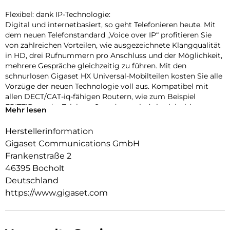
Flexibel: dank IP-Technologie:
Digital und internetbasiert, so geht Telefonieren heute. Mit
dem neuen Telefonstandard „Voice over IP“ profitieren Sie
von zahlreichen Vorteilen, wie ausgezeichnete Klangqualität
in HD, drei Rufnummern pro Anschluss und der Möglichkeit,
mehrere Gespräche gleichzeitig zu führen. Mit den
schnurlosen Gigaset HX Universal-Mobilteilen kosten Sie alle
Vorzüge der neuen Technologie voll aus. Kompatibel mit
allen DECT/CAT-iq-fähigen Routern, wie zum Beispiel
FRITZ!Box oder Telekom Speedport, sind sie vielseitig
Mehr lesen
einsetzbar und bleiben auch bei einem Tausch des Routers
erhalten.
Herstellerinformation
Gigaset Communications GmbH
Sicher: der Anrufschutz, der mehr kann:
Viel mehr als eine herkömmliche Rufnummern-Sperrliste
Frankenstraße 2
(Blacklist): Beim Gigaset E720HX können Sie bestimmen,
46395 Bocholt
dass das Display bei bekannten Anrufern grün leuchtet – so
Deutschland
werden vertrauenswürdige Personen auf einen Blick
https://www.gigaset.com
erkennbar. Dafür tragen Sie diese Personen einfach im
internen Telefonbuch ein und aktivieren die Bedienungshilfe
„seriöser Anrufer“ im Menü.