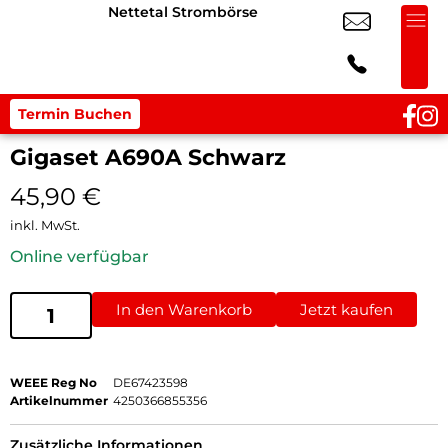
Nettetal Strombörse
Termin Buchen
Gigaset A690A Schwarz
45,90
€
inkl. MwSt.
Online verfügbar
In den Warenkorb
Jetzt kaufen
WEEE Reg No
DE67423598
Artikelnummer
4250366855356
Zusätzliche Informationen