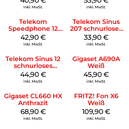
40,90
€
53,90
€
inkl. MwSt.
inkl. MwSt.
Telekom
Telekom Sinus
Speedphone 12
207 schnurloses
Schwarz
analog Telefon
42,90
€
33,90
€
Schwarz
inkl. MwSt.
inkl. MwSt.
Telekom Sinus 12
Gigaset A690A
schnurloses
Weiß
Analog Telefon
44,90
€
45,90
€
Weiß
inkl. MwSt.
inkl. MwSt.
Gigaset CL660 HX
FRITZ! Fon X6
Anthrazit
Weiß
68,90
€
109,90
€
inkl. MwSt.
inkl. MwSt.