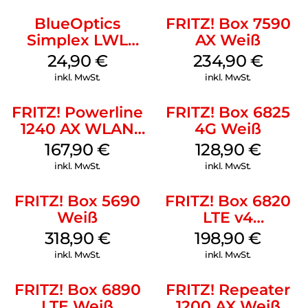
BlueOptics
FRITZ! Box 7590
Simplex LWL
AX Weiß
Patchkabel LC-
24,90
€
234,90
€
APC Singlemode
inkl. MwSt.
inkl. MwSt.
20 m Yellow
FRITZ! Powerline
FRITZ! Box 6825
1240 AX WLAN
4G Weiß
Set Weiß
167,90
€
128,90
€
inkl. MwSt.
inkl. MwSt.
FRITZ! Box 5690
FRITZ! Box 6820
Weiß
LTE v4
(Tarifvermarktung)
318,90
€
198,90
€
Weiß
inkl. MwSt.
inkl. MwSt.
FRITZ! Box 6890
FRITZ! Repeater
LTE Weiß
1200 AX Weiß