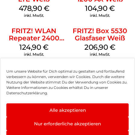
478,90
€
104,90
€
inkl. MwSt.
inkl. MwSt.
FRITZ! WLAN
FRITZ! Box 5530
Repeater 2400
Glasfaser Weiß
Weiß
124,90
€
206,90
€
inkl. MwSt.
inkl. MwSt.
Um unsere Website für Dich optimal zu gestalten und fortlaufend
verbessern zu können, verwenden wir Cookies. Durch die weitere
Nutzung der Website stimmst Du der Verwendung von Cookies zu.
Impressum
Weitere Informationen zu Cookies erhältst Du in unserer
Datenschutzerklärung.
AGB
Datenschutz
Alle akzeptieren
Vertrag widerrufen
Nur erforderliche akzeptieren
Hinweis zur Batterieentsorgung