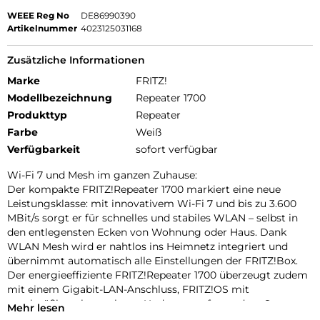
WEEE Reg No
DE86990390
Artikelnummer
4023125031168
Zusätzliche Informationen
Marke
FRITZ!
Modellbezeichnung
Repeater 1700
Produkttyp
Repeater
Farbe
Weiß
Verfügbarkeit
sofort verfügbar
Wi-Fi 7 und Mesh im ganzen Zuhause:
Der kompakte FRITZ!Repeater 1700 markiert eine neue
Leistungsklasse: mit innovativem Wi-Fi 7 und bis zu 3.600
MBit/s sorgt er für schnelles und stabiles WLAN – selbst in
den entlegensten Ecken von Wohnung oder Haus. Dank
WLAN Mesh wird er nahtlos ins Heimnetz integriert und
übernimmt automatisch alle Einstellungen der FRITZ!Box.
Der energieeffiziente FRITZ!Repeater 1700 überzeugt zudem
mit einem Gigabit-LAN-Anschluss, FRITZ!OS mit
regelmäßigen kostenlosen Updates, umfassendem Support
Mehr lesen
und 5 Jahren Garantie – eine starke und zukunftssicheren