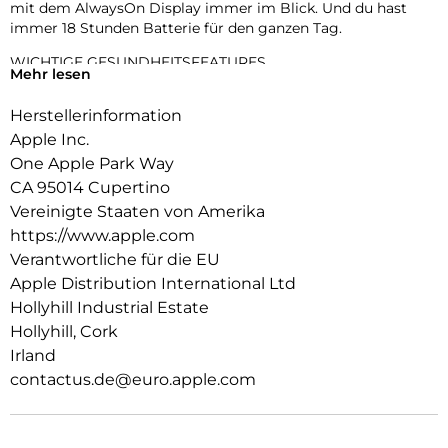
mit dem AlwaysOn Display immer im Blick. Und du hast
immer 18 Stunden Batterie für den ganzen Tag.
WICHTIGE GESUNDHEITSFEATURES.
Mehr lesen
Die Temperaturerkennung ermöglicht umfangreichere
Insights in der Vitalzeichen App1 und rückblickende
Herstellerinformation
Ovulationsschätzungen in der Zyklusprotokoll App. Du
Apple Inc.
bekommst einen täglichen Schlafindex, Mitteilungen bei
Schlafapnoe und kannst dich benachrichtigen lassen, wenn
One Apple Park Way
du eine ungewöhnlich hohe oder niedrige Herzfrequenz oder
CA 95014 Cupertino
einen unregelmäßigen Herzrhythmus hast.
Vereinigte Staaten von Amerika
https://www.apple.com
RICHTIG GUTE BATTERIELAUFZEIT.
Mit 18 Stunden Batterielaufzeit für den ganzen Tag kannst du
Verantwortliche für die EU
noch mehr machen. Du lädst doppelt so schnell wie bei der
Apple Distribution International Ltd
SE 27 und nach nur 15 Minuten laden hält die Batterie bis zu
Hollyhill Industrial Estate
8 Stunden lang.
Hollyhill, Cork
ALWAYS-ON DISPLAY.
Irland
Jetzt siehst du die Uhrzeit und das Zifferblatt, ohne deine
contactus.de@euro.apple.com
Hand zu heben, um das Display zu aktivieren.
STARK FÜR DEINE FITNESS.
Die SE 3 gibt dir unzählige Möglichkeiten, deine Trainings zu