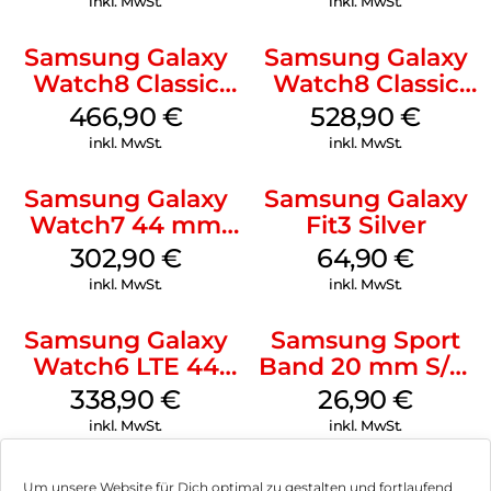
inkl. MwSt.
inkl. MwSt.
Samsung Galaxy
Samsung Galaxy
Watch8 Classic
Watch8 Classic
White
Black
466,90
€
528,90
€
inkl. MwSt.
inkl. MwSt.
Samsung Galaxy
Samsung Galaxy
Watch7 44 mm
Fit3 Silver
Green
302,90
€
64,90
€
inkl. MwSt.
inkl. MwSt.
Samsung Galaxy
Samsung Sport
Watch6 LTE 44
Band 20 mm S/M
mm Graphite
Galaxy Watch4
338,90
€
26,90
€
Serie Graphite
inkl. MwSt.
inkl. MwSt.
Um unsere Website für Dich optimal zu gestalten und fortlaufend