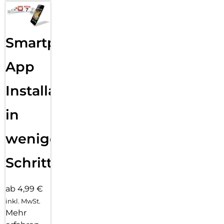
Zeig deinen ganz eigenen Style mit vielen verschiedenen,
einfach anpassbaren Zifferblättern und einer großen Auswahl
an Armbändern in unterschiedlichen Farben, Stilen und
Materialien.
Smartphone
App
Installation
in
wenigen
Schritten
ab 4,99 €
inkl. MwSt.
Mehr