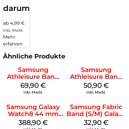
darum!
ab 4,99 €
inkl. MwSt.
Mehr
erfahren
Ähnliche Produkte
Samsung
Samsung
Athleisure Band
Athleisure Band
(S/M) Galaxy
(M/L) Galaxy
69,90
€
50,90
€
Watch8/Watch8
Watch8/Watch8
inkl. MwSt.
inkl. MwSt.
Classic Sage
Classic Green
Samsung Galaxy
Samsung Fabric
Watch8 44 mm
Band (S/M) Galaxy
Graphite
Watch8/Watch8
388,90
€
32,90
€
Classic Red