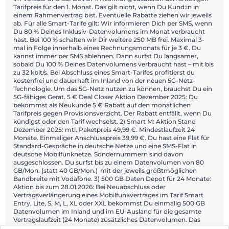
Tarifpreis für den 1. Monat. Das gilt nicht, wenn Du Kund:in in
einem Rahmenvertrag bist. Eventuelle Rabatte ziehen wir jeweils
ab. Für alle Smart-Tarife gilt: Wir informieren Dich per SMS, wenn
Du 80 % Deines Inklusiv-Datenvolumens im Monat verbraucht
hast. Bei 100 % schalten wir Dir weitere 250 MB frei. Maximal 3-
mal in Folge innerhalb eines Rechnungsmonats für je 3 €. Du
kannst immer per SMS ablehnen. Dann surfst Du langsamer,
sobald Du 100 % Deines Datenvolumens verbraucht hast – mit bis
zu 32 kbit/s. Bei Abschluss eines Smart-Tarifes profitierst du
kostenfrei und dauerhaft im Inland von der neuen 5G-Netz-
Technologie. Um das 5G-Netz nutzen zu können, brauchst Du ein
5G-fähiges Gerät. 5 € Deal Closer Aktion Dezember 2025: Du
bekommst als Neukunde 5 € Rabatt auf den monatlichen
Tarifpreis gegen Provisionsverzicht. Der Rabatt entfällt, wenn Du
kündigst oder den Tarif wechselst. 2) Smart M: Aktion Stand
Dezember 2025: mtl. Paketpreis 49,99 €. Mindestlaufzeit 24
Monate. Einmaliger Anschlusspreis 39,99 €. Du hast eine Flat für
Standard-Gespräche in deutsche Netze und eine SMS-Flat in
deutsche Mobilfunknetze. Sondernummern sind davon
ausgeschlossen. Du surfst bis zu einem Datenvolumen von 80
GB/Mon. (statt 40 GB/Mon.) mit der jeweils größtmöglichen
Bandbreite mit Vodafone. 3) 500 GB Daten Depot für 24 Monate:
Aktion bis zum 28.01.2026: Bei Neuabschluss oder
Vertragsverlängerung eines Mobilfunkvertrages im Tarif Smart
Entry, Lite, S, M, L, XL oder XXL bekommst Du einmalig 500 GB
Datenvolumen im Inland und im EU-Ausland für die gesamte
Vertragslaufzeit (24 Monate) zusätzliches Datenvolumen. Das
Datenpaket steht nach dem Verbrauch des Tarifinklusivvolumens