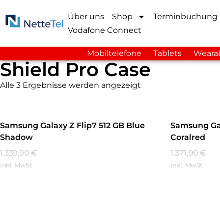
Über uns
Shop
Terminbuchung
Vodafone Connect
Mobiltelefone
Tablets
Weara
Shield Pro Case
Alle 3 Ergebnisse werden angezeigt
Samsung Galaxy Z Flip7 512 GB Blue
Samsung Gal
Shadow
Coralred
1.339,90
€
1.371,90
€
inkl. MwSt.
inkl. MwSt.
Mehr Erfahren
Mehr Erfa