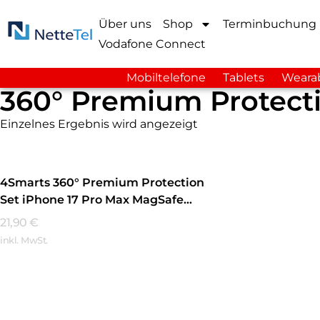
Über uns
Shop
Terminbuchung
Vodafone Connect
Mobiltelefone
Tablets
Weara
360° Premium Protecti
Einzelnes Ergebnis wird angezeigt
4Smarts 360° Premium Protection
Set iPhone 17 Pro Max MagSafe
Transparent
21,90
€
inkl. MwSt.
Mehr Erfahren